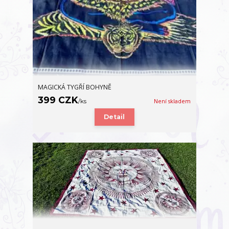
MAGICKÁ TYGŘÍ BOHYNĚ
399 CZK
/
ks
Není skladem
Detail