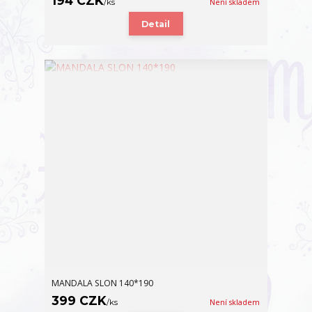
194 CZK
/
ks
Není skladem
Detail
MANDALA SLON 140*190
399 CZK
/
ks
Není skladem