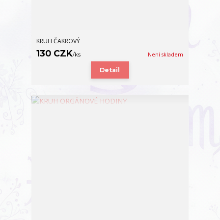
KRUH ČAKROVÝ
130 CZK
/
ks
Není skladem
Detail