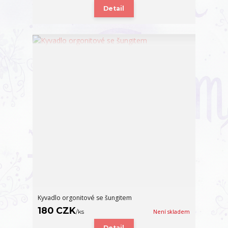
Detail
Kyvadlo orgonitové se šungitem
180 CZK
/
ks
Není skladem
Detail