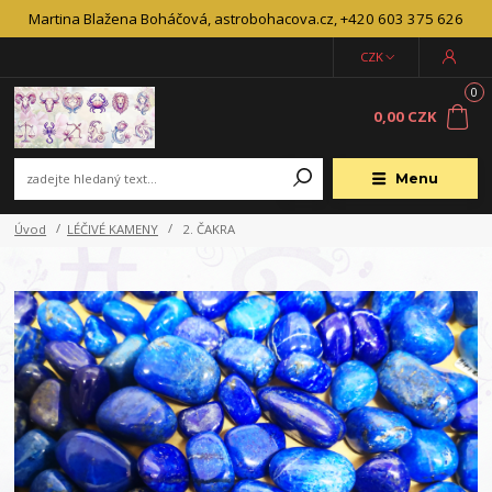
Martina Blažena Boháčová, astrobohacova.cz, +420 603 375 626
CZK
0
0,00 CZK
Menu
Úvod
LÉČIVÉ KAMENY
2. ČAKRA