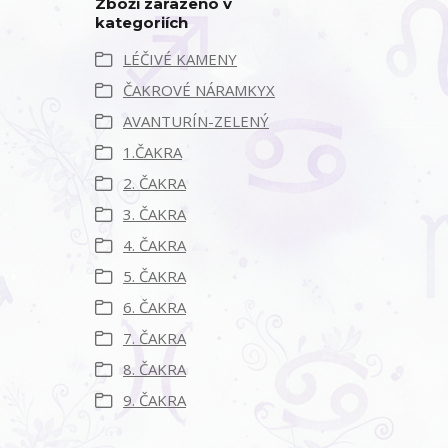
Zboží zařazeno v
kategoriích
LÉČIVÉ KAMENY
ČAKROVÉ NÁRAMKYX
AVANTURÍN-ZELENÝ
1.ČAKRA
2. ČAKRA
3. ČAKRA
4. ČAKRA
5. ČAKRA
6. ČAKRA
7. ČAKRA
8. ČAKRA
9. ČAKRA