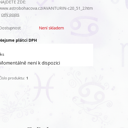
NAJDETE ZDE:
www.astrobohacova.cz/AVANTURIN-c20_51_2.htm
celý popis
Dostupnost
Není skladem
Nejsme plátci DPH
ks
Momentálně není k dispozici
Číslo produktu:
1