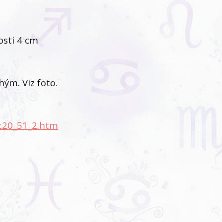
osti 4 cm
ým. Viz foto.
c20_51_2.htm