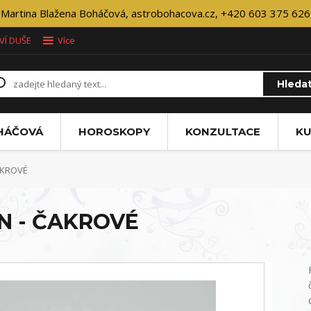
Martina Blažena Boháčová, astrobohacova.cz, +420 603 375 626
VÍ DUŠE
Více
Hleda
OHÁČOVÁ
HOROSKOPY
KONZULTACE
KU
AKROVÉ
N - ČAKROVÉ