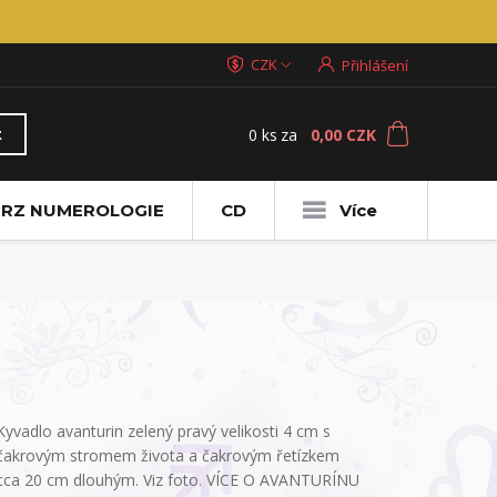
CZK
Přihlášení
0
ks
za
0,00 CZK
t
RZ NUMEROLOGIE
CD
Více
Kyvadlo avanturin zelený pravý velikosti 4 cm s
čakrovým stromem života a čakrovým řetízkem
cca 20 cm dlouhým. Viz foto. VÍCE O AVANTURÍNU