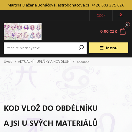
Martina Blažena Boháčová, astrobohacova.cz, +420 603 375 626
CZK
0
0,00 CZK
Menu
Úvod
AKTUÁLNÍ - ÚPLŇKY A NOVOLUNÍ
xxxxxxx
KOD VLOŽ DO OBDÉLNÍKU
A JSI U SVÝCH MATERIÁLŮ