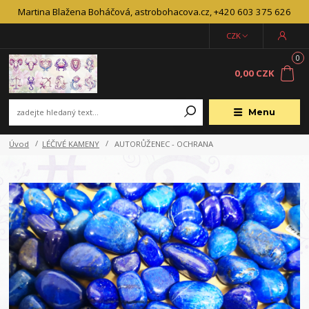
Martina Blažena Boháčová, astrobohacova.cz, +420 603 375 626
CZK
0
0,00 CZK
Menu
Úvod
LÉČIVÉ KAMENY
AUTORŮŽENEC - OCHRANA