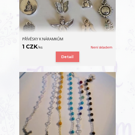
PŘÍVĚSKY K NÁRAMKŮM
1 CZK
/
ks
Není skladem
Detail