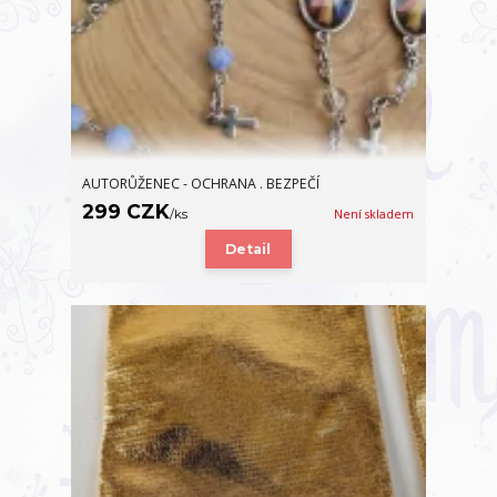
AUTORŮŽENEC - OCHRANA . BEZPEČÍ
299 CZK
/
ks
Není skladem
Detail