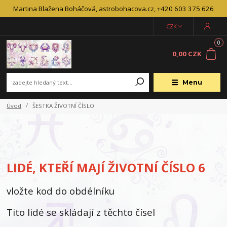
Martina Blažena Boháčová, astrobohacova.cz, +420 603 375 626
CZK
0
0,00 CZK
Menu
Úvod
ŠESTKA ŽIVOTNÍ ČÍSLO
LIDÉ, KTEŘÍ MAJÍ ŽIVOTNÍ ČÍSLO 6
vložte kod do obdélníku
Tito lidé se skládají z těchto čísel