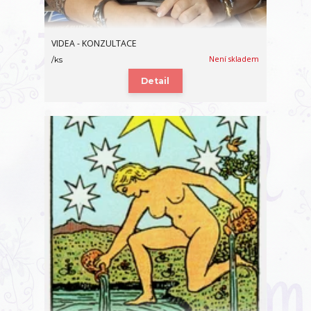
VIDEA - KONZULTACE
Není skladem
/
ks
Detail