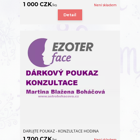
1 000 CZK
/
ks
Není skladem
Detail
DARUJTE POUKAZ - KONZULTACE HODINA
1 700 CZK
/
ks
Není skladem