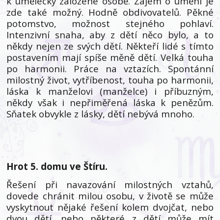
k umělecky založené osobě. Zájem o umění je
zde také možný. Hodně obdivovatelů. Pěkné
potomstvo, možnost stejného pohlaví.
Intenzivní snaha, aby z dětí něco bylo, a to
někdy nejen ze svých dětí. Někteří lidé s tímto
postavením mají spíše měně dětí. Velká touha
po harmonii. Práce na vztazích. Spontánní
milostný život, vytříbenost, touha po harmonii,
láska k manželovi (manželce) i příbuzným,
někdy však i nepřiměřená láska k penězům.
Sňatek obvykle z lásky, dětí nebývá mnoho.
Hrot 5. domu ve Štíru.
Řešení při navazování milostných vztahů,
dovede chránit milou osobu, v životě se může
vyskytnout nějaké řešení kolem dvojčat, nebo
dvou dětí, nebo některé z dětí může mít