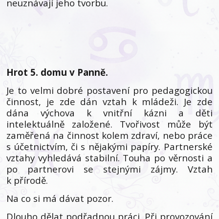
neuznávají jeho tvorbu.
Hrot 5. domu v Panně.
Je to velmi dobré postavení pro pedagogickou
činnost, je zde dán vztah k mládeži. Je zde
dána výchova k vnitřní kázni a děti
intelektuálně založené. Tvořivost může být
zaměřená na činnost kolem zdraví, nebo práce
s účetnictvím, či s nějakými papíry. Partnerské
vztahy vyhledává stabilní. Touha po věrnosti a
po partnerovi se stejnými zájmy. Vztah
k přírodě.
Na co si má dávat pozor.
Dlouho dělat podřadnou práci. Při provozování