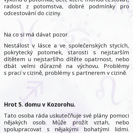
radost z potomstva, dobré podmínky pro
odcestování do ciziny.
Na co si má dávat pozor.
Nestálost v lásce a ve společenských stycích,
pokrytecký potomek, starosti s nejstarším
dítětem u nejstaršího dítěte opatrnost, nebo
dbát velmi důrazně na výchovu. Problémy
s prací v cizině, problémy s partnerem v cizině.
Hrot 5. domu v Kozorohu.
Tato osoba ráda uskutečňuje své plány pomoci
nějakých osob. Může prožít vztah, nebo
spolupracovat s nějakými bohatými lidmi.