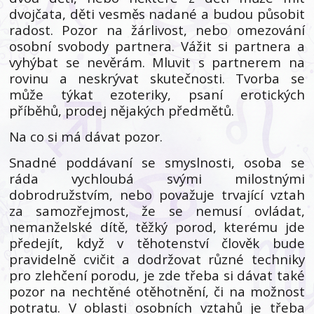
dvojčata, děti vesměs nadané a budou působit
radost. Pozor na žárlivost, nebo omezování
osobní svobody partnera. Vážit si partnera a
vyhýbat se nevěrám. Mluvit s partnerem na
rovinu a neskrývat skutečnosti. Tvorba se
může týkat ezoteriky, psaní erotických
příběhů, prodej nějakých předmětů.
Na co si má dávat pozor.
Snadné poddávaní se smyslnosti, osoba se
ráda vychloubá svými milostnými
dobrodružstvím, nebo považuje trvající vztah
za samozřejmost, že se nemusí ovládat,
nemanželské dítě, těžký porod, kterému jde
předejít, když v těhotenství člověk bude
pravidelně cvičit a dodržovat různé techniky
pro zlehčení porodu, je zde třeba si dávat také
pozor na nechtěné otěhotnění, či na možnost
potratu. V oblasti osobních vztahů je třeba