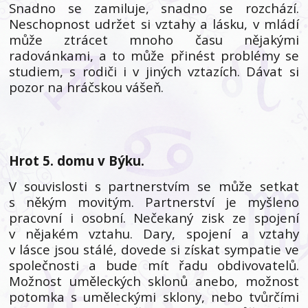
Snadno se zamiluje, snadno se rozchází.
Neschopnost udržet si vztahy a lásku, v mládí
může ztrácet mnoho času nějakými
radovánkami, a to může přinést problémy se
studiem, s rodiči i v jiných vztazích. Dávat si
pozor na hráčskou vášeň.
Hrot 5. domu v Býku.
V souvislosti s partnerstvím se může setkat
s někým movitým. Partnerství je myšleno
pracovní i osobní. Nečekaný zisk ze spojení
v nějakém vztahu. Dary, spojení a vztahy
v lásce jsou stálé, dovede si získat sympatie ve
společnosti a bude mít řadu obdivovatelů.
Možnost uměleckých sklonů anebo, možnost
potomka s uměleckými sklony, nebo tvůrčími