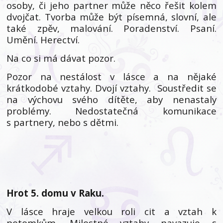
osoby, či jeho partner může něco řešit kolem
dvojčat. Tvorba může být písemná, slovní, ale
také zpěv, malování. Poradenství. Psaní.
Umění. Herectví.
Na co si má dávat pozor.
Pozor na nestálost v lásce a na nějaké
krátkodobé vztahy. Dvojí vztahy. Soustředit se
na výchovu svého dítěte, aby nenastaly
problémy. Nedostatečná komunikace
s partnery, nebo s dětmi.
Hrot 5. domu v Raku.
V lásce hraje velkou roli cit a vztah k
potomkům. Milostné vztahy navazuje s