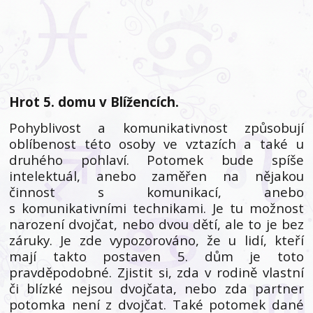
Hrot 5. domu v Blížencích.
Pohyblivost a komunikativnost způsobují
oblíbenost této osoby ve vztazích a také u
druhého pohlaví. Potomek bude spíše
intelektuál, anebo zaměřen na nějakou
činnost s komunikací, anebo
s komunikativními technikami. Je tu možnost
narození dvojčat, nebo dvou dětí, ale to je bez
záruky. Je zde vypozorováno, že u lidí, kteří
mají takto postaven 5. dům je toto
pravděpodobné. Zjistit si, zda v rodině vlastní
či blízké nejsou dvojčata, nebo zda partner
potomka není z dvojčat. Také potomek dané