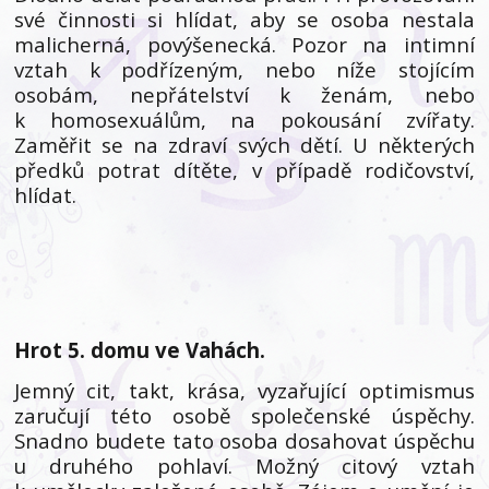
své činnosti si hlídat, aby se osoba nestala
malicherná, povýšenecká. Pozor na intimní
vztah k podřízeným, nebo níže stojícím
osobám, nepřátelství k ženám, nebo
k homosexuálům, na pokousání zvířaty.
Zaměřit se na zdraví svých dětí. U některých
předků potrat dítěte, v případě rodičovství,
hlídat.
Hrot 5. domu ve Vahách.
Jemný cit, takt, krása, vyzařující optimismus
zaručují této osobě společenské úspěchy.
Snadno budete tato osoba dosahovat úspěchu
u druhého pohlaví. Možný citový vztah