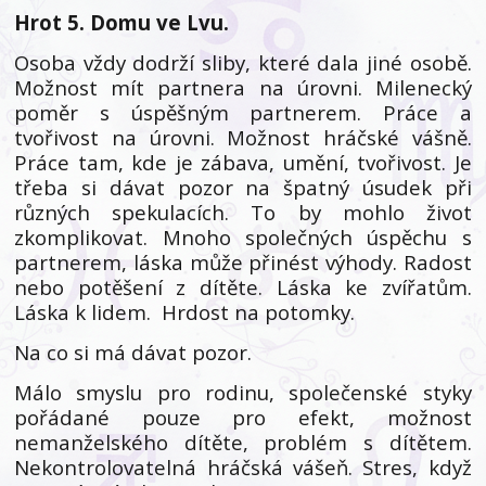
Hrot 5. Domu ve Lvu.
Osoba vždy dodrží sliby, které dala jiné osobě.
Možnost mít partnera na úrovni. Milenecký
poměr s úspěšným partnerem. Práce a
tvořivost na úrovni. Možnost hráčské vášně.
Práce tam, kde je zábava, umění, tvořivost. Je
třeba si dávat pozor na špatný úsudek při
různých spekulacích. To by mohlo život
zkomplikovat. Mnoho společných úspěchu s
partnerem, láska může přinést výhody. Radost
nebo potěšení z dítěte. Láska ke zvířatům.
Láska k lidem. Hrdost na potomky.
Na co si má dávat pozor.
Málo smyslu pro rodinu, společenské styky
pořádané pouze pro efekt, možnost
nemanželského dítěte, problém s dítětem.
Nekontrolovatelná hráčská vášeň. Stres, když