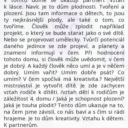
k lásce. Navíc je to dům plodnosti. Tvoření a
plození. Jsou tam informace o dětech, to jsou
ty nejkrásnější plody, ale také o tom, co
tvoříme. Člověk může zplodit například
projekt, o který se bude starat jako o své dítě.
Nebo se projevovat umělecky. Tvůrčí potenciál
daného jedince se zde projeví, a planety a
znamení informují v čem. Při hodnocení
tohoto domu, si člověk může uvědomit, v čem
je dobrý. A každý člověk něco umí a je v něčem
dobrý. Umím vařit? Umím dobře psát? Co
umím? V čem spočívá má kreativita.? Největší
mistrovství je vytvořit dítě. Je zde zachycen
vztah rodiče k dítěti. /vztah dětí k rodičům je
záležitost 4. domu / Jaká je schopnost plození?
Jaká je touha plodit? Tento dům ukazuje na to,
na čem jsme závislí, co nás baví a s čím si rádi
hrajeme. Je to dům kreativity. Vztahu k dětem.
K partnerům.