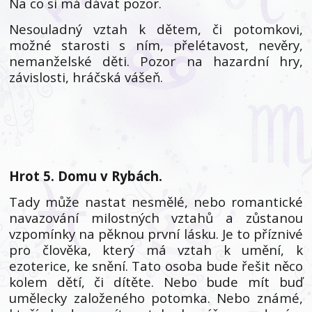
Na co si má dávat pozor.
Nesouladný vztah k dětem, či potomkovi,
možné starosti s ním, přelétavost, nevěry,
nemanželské děti. Pozor na hazardní hry,
závislosti, hráčská vášeň.
Hrot 5. Domu v Rybách.
Tady může nastat nesmělé, nebo romantické
navazování milostných vztahů a zůstanou
vzpomínky na pěknou první lásku. Je to příznivé
pro člověka, který má vztah k umění, k
ezoterice, ke snění. Tato osoba bude řešit něco
kolem dětí, či dítěte. Nebo bude mít buď
umělecky založeného potomka. Nebo známé,