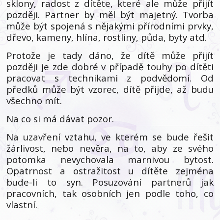
sklony, radost z dítěte, které ale může přijít
později. Partner by měl být majetný. Tvorba
může být spojená s nějakými přírodními prvky,
dřevo, kameny, hlína, rostliny, půda, byty atd.
Protože je tady dáno, že dítě může přijít
později je zde dobré v případě touhy po dítěti
pracovat s technikami z podvědomí. Od
předků může být vzorec, dítě přijde, až budu
všechno mít.
Na co si má dávat pozor.
Na uzavření vztahu, ve kterém se bude řešit
žárlivost, nebo nevěra, na to, aby ze svého
potomka nevychovala marnivou bytost.
Opatrnost a ostražitost u dítěte zejména
bude-li to syn. Posuzování partnerů jak
pracovních, tak osobních jen podle toho, co
vlastní.