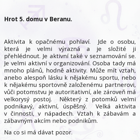
Hrot 5. domu v Beranu.
Aktivita k opačnému pohlaví. Jde o osobu,
která je velmi výrazná a je složité ji
přehlédnout. Je aktivní také v seznamování se.
Je velmi aktivní v organizování. Osoba tady má
mnoho plánů, hodně aktivity. Může mít vztah,
anebo alespoň lásku k nějakému sportu, nebo
k nějakému sportovně založenému partnerovi,
vůči potomstvu je autoritativní, ale zároveň má
velkorysý postoj. Některý z potomků velmi
podnikavý, aktivní, úspěšný. Velká aktivita
v činnosti, v nápadech. Vztah k zábavám a
zábavným akcím nebo podnikům.
Na co si má dávat pozor.