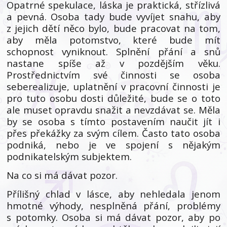
Opatrné spekulace, láska je praktická, střízlivá
a pevná. Osoba tady bude vyvíjet snahu, aby
z jejich dětí něco bylo, bude pracovat na tom,
aby měla potomstvo, které bude mít
schopnost vyniknout. Splnění přání a snů
nastane spíše až v pozdějším věku.
Prostřednictvím své činnosti se osoba
seberealizuje, uplatnění v pracovní činnosti je
pro tuto osobu dosti důležité, bude se o toto
ale muset opravdu snažit a nevzdávat se. Měla
by se osoba s tímto postavením naučit jít i
přes překážky za svým cílem. Často tato osoba
podniká, nebo je ve spojení s nějakým
podnikatelským subjektem.
Na co si má dávat pozor.
Přílišný chlad v lásce, aby nehledala jenom
hmotné výhody, nesplněná přání, problémy
s potomky. Osoba si má dávat pozor, aby po