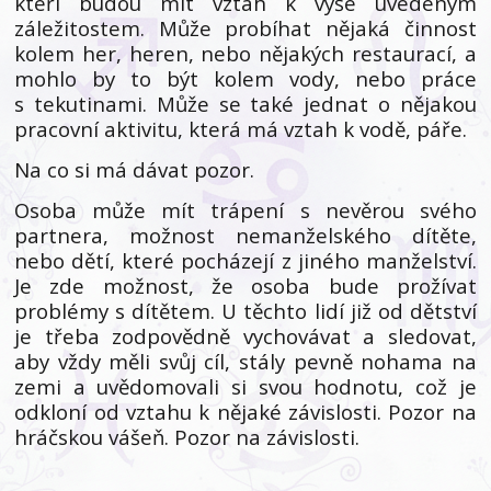
kteří budou mít vztah k výše uvedeným
záležitostem. Může probíhat nějaká činnost
kolem her, heren, nebo nějakých restaurací, a
mohlo by to být kolem vody, nebo práce
s tekutinami. Může se také jednat o nějakou
pracovní aktivitu, která má vztah k vodě, páře.
Na co si má dávat pozor.
Osoba může mít trápení s nevěrou svého
partnera, možnost nemanželského dítěte,
nebo dětí, které pocházejí z jiného manželství.
Je zde možnost, že osoba bude prožívat
problémy s dítětem. U těchto lidí již od dětství
je třeba zodpovědně vychovávat a sledovat,
aby vždy měli svůj cíl, stály pevně nohama na
zemi a uvědomovali si svou hodnotu, což je
odkloní od vztahu k nějaké závislosti. Pozor na
hráčskou vášeň. Pozor na závislosti.