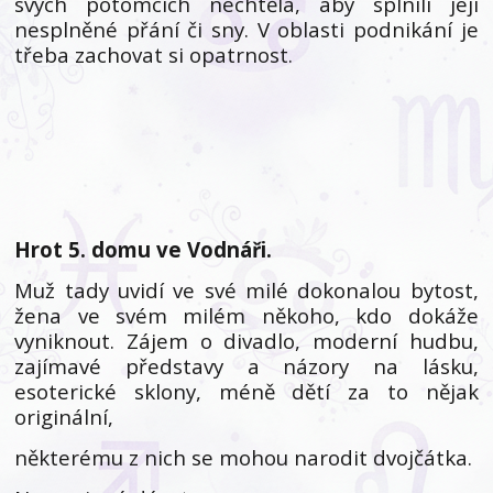
svých potomcích nechtěla, aby splnili její
nesplněné přání či sny. V oblasti podnikání je
třeba zachovat si opatrnost.
Hrot 5. domu ve Vodnáři.
Muž tady uvidí ve své milé dokonalou bytost,
žena ve svém milém někoho, kdo dokáže
vyniknout. Zájem o divadlo, moderní hudbu,
zajímavé představy a názory na lásku,
esoterické sklony, méně dětí za to nějak
originální,
některému z nich se mohou narodit dvojčátka.