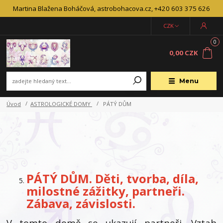
Martina Blažena Boháčová, astrobohacova.cz, +420 603 375 626
CZK
0
0,00 CZK
Menu
Úvod
ASTROLOGICKÉ DOMY
PÁTÝ DŮM
PÁTÝ DŮM. Děti, tvorba, díla,
milostné zážitky, partneři.
Zábava, závislosti.
V tomto domě se ukazují partneři. Vztah