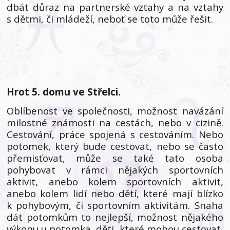
dbát důraz na partnerské vztahy a na vztahy
s dětmi, či mládeží, neboť se toto může řešit.
Hrot 5. domu ve Střelci.
Oblíbenost ve společnosti, možnost navázání
milostné známosti na cestách, nebo v cizině.
Cestování, práce spojená s cestováním. Nebo
potomek, který bude cestovat, nebo se často
přemisťovat, může se také tato osoba
pohybovat v rámci nějakých sportovních
aktivit, anebo kolem sportovních aktivit,
anebo kolem lidí nebo dětí, které mají blízko
k pohybovým, či sportovním aktivitám. Snaha
dát potomkům to nejlepší, možnost nějakého
výkonu u potomka, děti, které mohou cestovat,