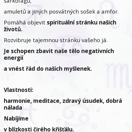
sarkofágů,
amuletů a jiných posvátných sošek a amfor.
Pomáhá objevit
spirituální stránku našich
životů.
Rozvibruje tajemnou stránku vašeho já.
Je schopen zbavit naše tělo negativních
energií
a vnést řád do našich myšlenek.
Vlastnosti:
harmonie, meditace, zdravý úsudek, dobrá
nálada
Nabíjíme
v blízkosti čirého křišťálu.