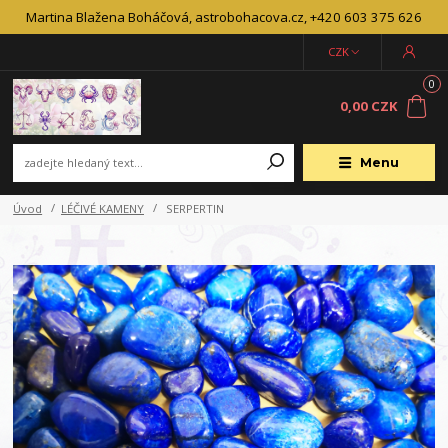
Martina Blažena Boháčová, astrobohacova.cz, +420 603 375 626
CZK
0
0,00 CZK
Menu
Úvod
LÉČIVÉ KAMENY
SERPERTIN