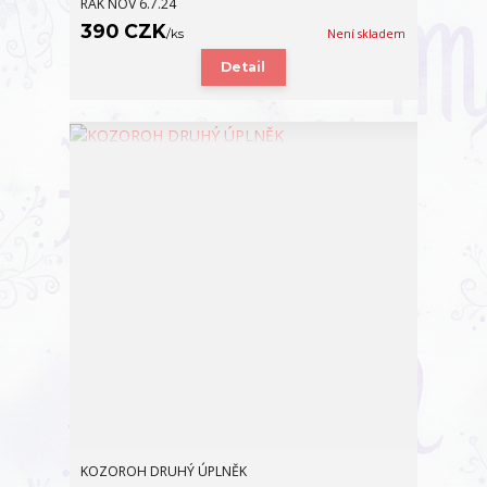
RAK NOV 6.7.24
390 CZK
/
ks
Není skladem
Detail
KOZOROH DRUHÝ ÚPLNĚK