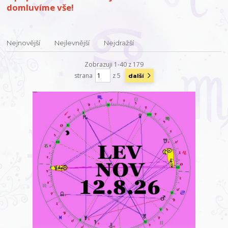
domluvíme vše!
Nejnovější
Nejlevnější
Nejdražší
Zobrazuji 1-40 z 179
strana
z 5
další