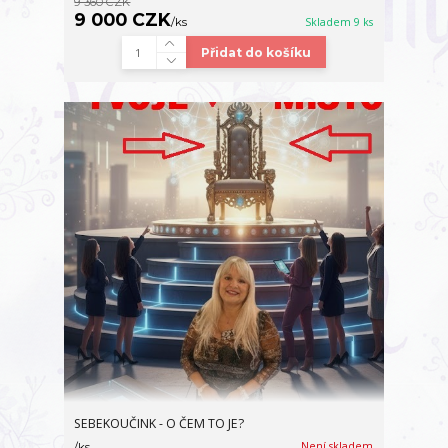
9 360 CZK
9 000 CZK
/
ks
Skladem 9 ks
Přidat do košíku
SEBEKOUČINK - O ČEM TO JE?
Není skladem
/
ks