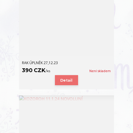
RAK ÚPLNĚK 27,12.23
390 CZK
/
ks
Není skladem
Detail