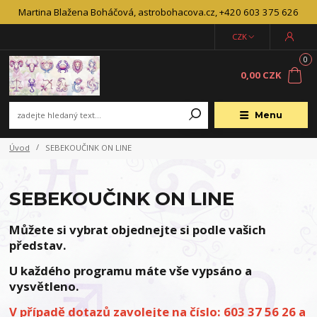
Martina Blažena Boháčová, astrobohacova.cz, +420 603 375 626
CZK
0
0,00 CZK
Menu
Úvod
SEBEKOUČINK ON LINE
SEBEKOUČINK ON LINE
Můžete si vybrat
objednejte si podle vašich
představ.
U každého programu máte vše vypsáno a
vysvětleno.
V případě dotazů z
avolejte na číslo: 603 37 56 26
a