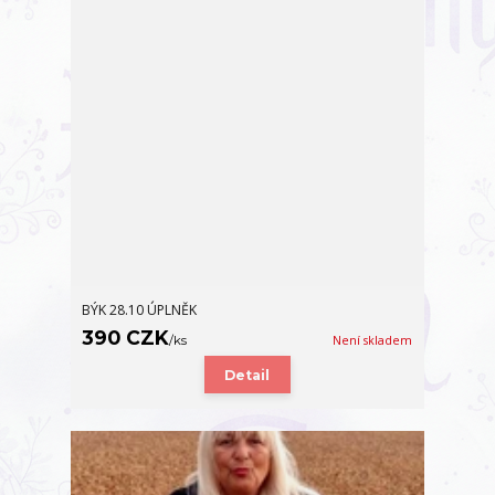
BÝK 28.10 ÚPLNĚK
390 CZK
/
ks
Není skladem
Detail