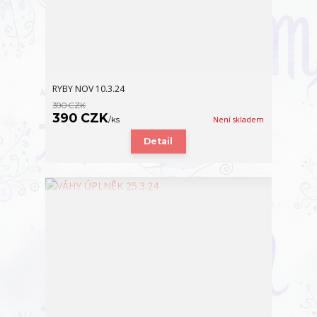
RYBY NOV 10.3.24
390 CZK
390 CZK
/
ks
Není skladem
Detail