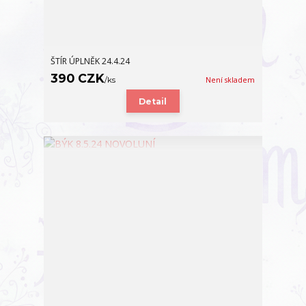
ŠTÍR ÚPLNĚK 24.4.24
390 CZK
/
ks
Není skladem
Detail