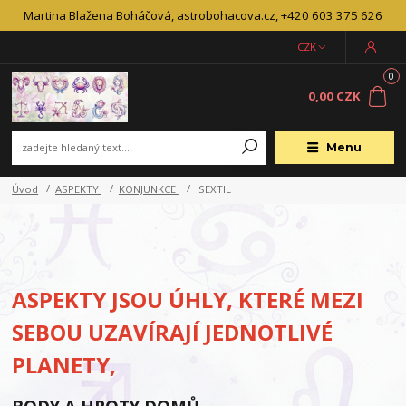
Martina Blažena Boháčová, astrobohacova.cz, +420 603 375 626
CZK
0
0,00 CZK
Menu
Úvod
ASPEKTY
KONJUNKCE
SEXTIL
ASPEKTY JSOU ÚHLY, KTERÉ MEZI
SEBOU UZAVÍRAJÍ JEDNOTLIVÉ
PLANETY,