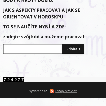
BODY A HROTY DOMŮ.
JAK S ASPEKTY PRACOVAT A JAK SE
ORIENTOVAT V HOROSKPU,
TO SE NAUČÍTE NYNÍ A ZDE:
zadejte svůj kód a mužeme pracovat.
Vytvořeno na
Eshop-rychle.cz