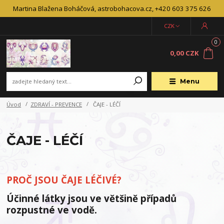
Martina Blažena Boháčová, astrobohacova.cz, +420 603 375 626
CZK
0
0,00 CZK
Menu
Úvod
ZDRAVÍ - PREVENCE
ČAJE - LÉČÍ
ČAJE - LÉČÍ
PROČ JSOU ČAJE LÉČIVÉ?
Účinné látky jsou ve většině případů
rozpustné ve vodě.