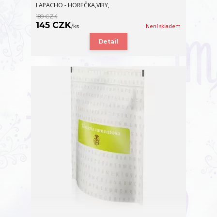
LAPACHO - HOREČKA,VIRY,
189 CZK
145 CZK
/
ks
Není skladem
Detail