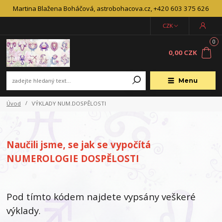
Martina Blažena Boháčová, astrobohacova.cz, +420 603 375 626
CZK
0
0,00 CZK
Menu
Úvod
VÝKLADY NUM.DOSPĚLOSTI
Naučili jsme, se jak se vypočítá
NUMEROLOGIE DOSPĚLOSTI
Pod tímto kódem najdete vypsány veškeré
výklady.