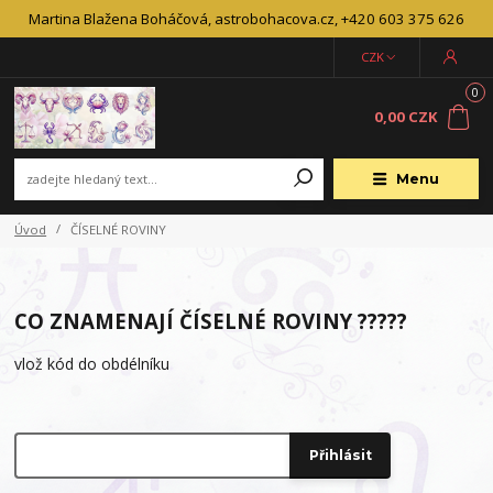
Martina Blažena Boháčová, astrobohacova.cz, +420 603 375 626
CZK
0
0,00 CZK
Menu
Úvod
ČÍSELNÉ ROVINY
CO ZNAMENAJÍ ČÍSELNÉ ROVINY ?????
vlož kód do obdélníku