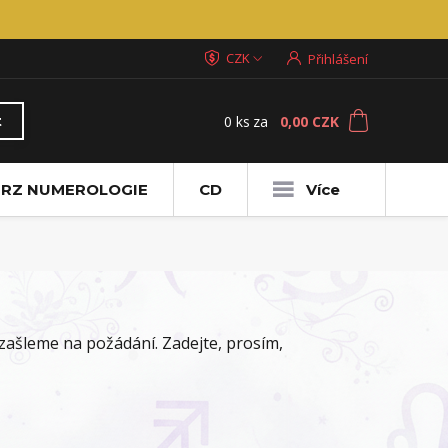
CZK
Přihlášení
0
ks
za
0,00 CZK
t
RZ NUMEROLOGIE
CD
Více
ašleme na požádání. Zadejte, prosím,