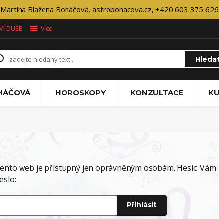
Martina Blažena Boháčová, astrobohacova.cz, +420 603 375 626
VÍ DUŠE
Více
Hleda
OHÁČOVÁ
HOROSKOPY
KONZULTACE
KU
ento web je přístupný jen oprávněným osobám. Heslo Vám z
eslo: