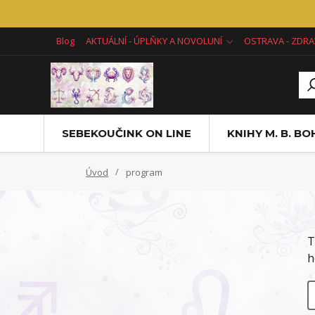
Blog
AKTUÁLNÍ - ÚPLŇKY A NOVOLUNÍ
OSTRAVA - ZDRA
SEBEKOUČINK ON LINE
KNIHY M. B. B
Úvod
program
T
h