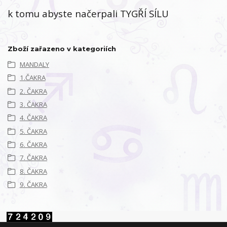
k tomu abyste načerpali TYGŘÍ SÍLU
Zboží zařazeno v kategoriích
MANDALY
1.ČAKRA
2. ČAKRA
3. ČAKRA
4. ČAKRA
5. ČAKRA
6. ČAKRA
7. ČAKRA
8. ČAKRA
9. ČAKRA