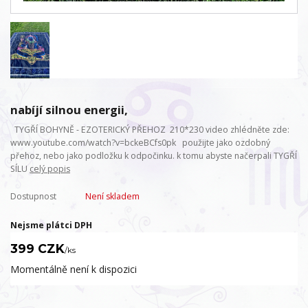
nabíjí silnou energii,
TYGŘÍ BOHYNĚ - EZOTERICKÝ PŘEHOZ 210*230 video zhlédněte zde:
www.youtube.com/watch?v=bckeBCfs0pk použijte jako ozdobný
přehoz, nebo jako podložku k odpočinku. k tomu abyste načerpali TYGŘÍ
SÍLU
celý popis
Dostupnost
Není skladem
Nejsme plátci DPH
399 CZK
/
ks
Momentálně není k dispozici