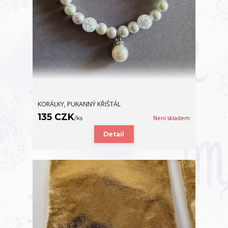
KORÁLKY, PUKANNÝ KŘIŠTÁL
135 CZK
/
ks
Není skladem
Detail