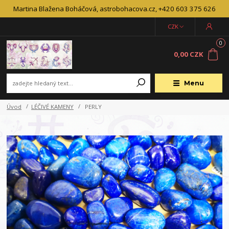
Martina Blažena Boháčová, astrobohacova.cz, +420 603 375 626
CZK
0
0,00 CZK
Menu
Úvod
LÉČIVÉ KAMENY
PERLY