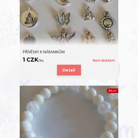
PŘÍVĚSKY K NÁRAMKŮM
1 CZK
/
ks
Není skladem
Detail
Akce