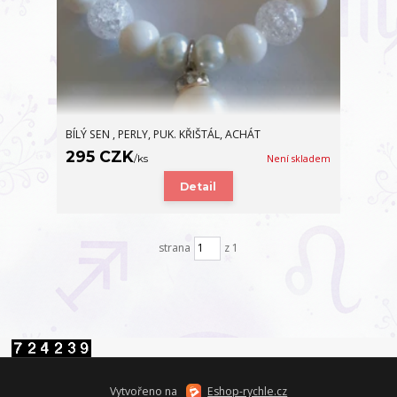
BÍLÝ SEN , PERLY, PUK. KŘIŠTÁL, ACHÁT
295 CZK
/
ks
Není skladem
Detail
strana
z 1
Vytvořeno na
Eshop-rychle.cz