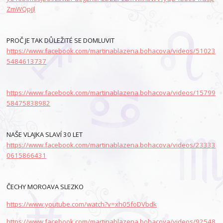
ZmWQpjJl
PROČ JE TAK DŮLEŽITÉ SE DOMLUVIT
https://www.facebook.com/martinablazena.bohacova/videos/51023
5484613737
https://www.facebook.com/martinablazena.bohacova/videos/15799
58475838982
NAŠE VLAJKA SLAVÍ 30 LET
https://www.facebook.com/martinablazena.bohacova/videos/23333
0615866431
ČECHY MOROAVA SLEZKO
https://www.youtube.com/watch?v=xh05foDVbdk
https://www.facebook.com/martinablazena.bohacova/videos/92548