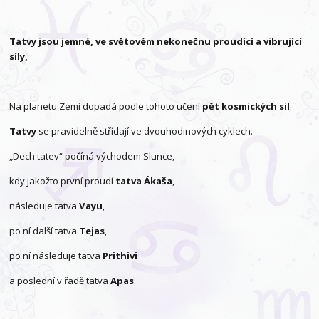
Tatvy jsou jemné, ve světovém nekonečnu proudící a vibrující
síly,
Na planetu Zemi dopadá podle tohoto učení
pět kosmických sil
.
Tatvy
se pravidelně střídají ve dvouhodinových cyklech.
„Dech tatev“ počíná východem Slunce,
kdy jakožto první proudí
tatva Ákaša
,
následuje tatva
Vayu
,
po ní další tatva
Tejas
,
po ní následuje tatva
Prithivi
a poslední v řadě tatva
Apas
.