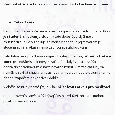
Sledovat
střídání tatev
je možné právě díky
tatvickým hodinám
.
Tatva Akáša
Barvou této tatvy je
černá
a jejím principem je
vzduch
. Povaha Akáši
je
studená
, smyslem je
sluch
(v této době lépe slyšíme) a
chuť
hořká
. Její vliv zesiluje zejména v sobotu a jejím tvarem je
stočená spirála. Akáša nemá žádnou specifickou vůni.
Tato tatva není pro člověka nějak obzvlášť příznivá,
přináší ztrátu a
smrt
. Je nepřátelská k novým začátkům, když vibruje Akáša, není
dobré činit předsevzetí či něco nového konat. V tomto čase by se
neměly uzavírat sňatky ani zásnuby, a i tvorba nebo studium v tomto
období započaté nekončívají dobře.
V Akáše se nikdy nemá jíst, je však
příznivou tatvou pro meditaci
.
Lidé narození v tatvě Akáši bývají často neduživí, zdraví si mohou
posílit duševní činností.