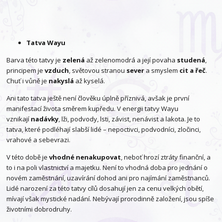
Tatva Wayu
Barva této tatvy je
zelená
až zelenomodrá a její povaha
studená
,
principem je
vzduch
, světovou stranou
sever
a smyslem
cit a řeč
.
Chuť i vůně je
nakyslá
až kyselá.
Ani tato tatva ještě není člověku úplně příznivá, avšak je první
manifestací života směrem kupředu. V energii tatvy Wayu
vznikají
nadávky
, lži, podvody, lsti, závist, nenávist a lakota. Je to
tatva, které podléhají slabší lidé – nepoctivci, podvodníci, zločinci,
vrahové a sebevrazi.
V této době je
vhodné nenakupovat
, neboť hrozí ztráty finanční, a
to i na poli vlastnictví a majetku. Není to vhodná doba pro jednání o
novém zaměstnání, uzavírání dohod ani pro najímání zaměstnanců.
Lidé narození za této tatvy cílů dosahují jen za cenu velkých obětí,
mívají však mystické nadání. Nebývají prorodinně založení, jsou spíše
životními dobrodruhy.