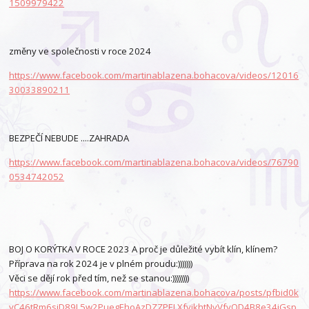
1509979422
změny ve společnosti v roce 2024
https://www.facebook.com/martinablazena.bohacova/videos/12016
30033890211
BEZPEČÍ NEBUDE ....ZAHRADA
https://www.facebook.com/martinablazena.bohacova/videos/76790
0534742052
BOJ O KORÝTKA V ROCE 2023 A proč je důležité vybít klín, klínem?
Příprava na rok 2024 je v plném proudu:)))))))
Věci se dějí rok před tím, než se stanou:))))))))
https://www.facebook.com/martinablazena.bohacova/posts/pfbid0k
yC46tRm6sjD89L5w2PuegEhoAzDZZPELXfvikhtNvVfyQD4B8e34iGsp