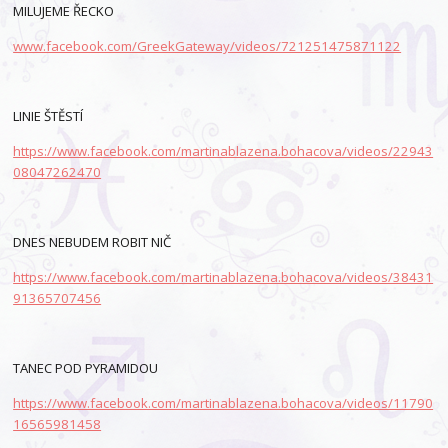
MILUJEME ŘECKO
www.facebook.com/GreekGateway/videos/721251475871122
LINIE ŠTĚSTÍ
https://www.facebook.com/martinablazena.bohacova/videos/22943
08047262470
DNES NEBUDEM ROBIT NIČ
https://www.facebook.com/martinablazena.bohacova/videos/38431
91365707456
TANEC POD PYRAMIDOU
https://www.facebook.com/martinablazena.bohacova/videos/11790
16565981458