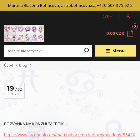
Martina Blažena Boháčová, astrobohacova.cz, +420 603 375 626
CZK
0
0,00 CZK
Menu
Úvod
Blog
19
02
2023
POZVÁNKA NA KONZULTACE TIK
https://www.facebook.com/martinablazena.bohacova/videos/55420