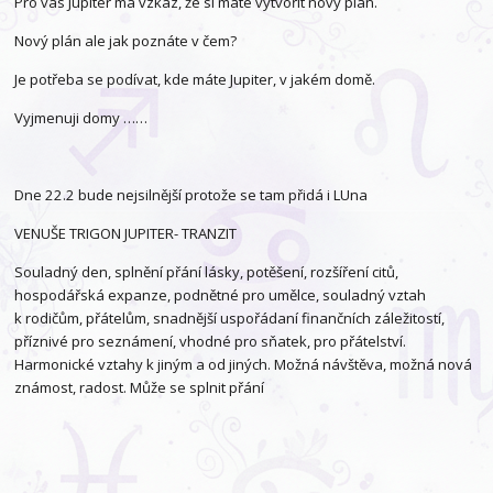
Pro vás Jupiter má vzkaz, že si máte vytvořit nový plán.
Nový plán ale jak poznáte v čem?
Je potřeba se podívat, kde máte Jupiter, v jakém domě.
Vyjmenuji domy ……
Dne 22.2 bude nejsilnější protože se tam přidá i LUna
VENUŠE TRIGON JUPITER- TRANZIT
Souladný den, splnění přání lásky, potěšení, rozšíření citů,
hospodářská expanze, podnětné pro umělce, souladný vztah
k rodičům, přátelům, snadnější uspořádaní finančních záležitostí,
příznivé pro seznámení, vhodné pro sňatek, pro přátelství.
Harmonické vztahy k jiným a od jiných. Možná návštěva, možná nová
známost, radost. Může se splnit přání