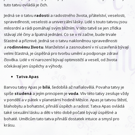
tuto tatvu ovládá je čich.
Jedná se o tatvu
radosti
a radostného života, přátelství, veselosti,
spravedlnosti, veselosti a univerzální lásky. Lidé s touto tatvou jsou
milosrdní a rádi pomáhají svým bližním. V této tatvě se jen zřídka
stávají zlé činy a špatná jednání. Co se v ní začne, bude trvale
šťastné a příznivé. Jedná se o tatvu nakloněnou spravedlnosti
a
rodinnému životu
. Manželství a zasnoubení v ní uzavřená bývají
velmi šťastná, je úspěšná pro tvorbu umění a podporuje zdraví
člověka. Lidé v ní narození bývají optimističtí a veselí, od života
očekávají jen úspěchy a výhody.
Tatva Apas
Barvou tatvy Apas je
bílá
, šedobílá až nafialovělá. Povaha tatvy je
spíše
studená
a jejím principem je
voda
. Vliv této tatvy zesiluje vždy
v pondělí a v pátek v planetární hodině Měsíce. Apas je tatvou štěstí,
blahobytu a bohatství, přináší úspěch a radost. Tatva Apas ovládá
také sexuální lásku a děti v této době počaté bývají úspěšné a
bohaté. Umělcům tato tatva přináší dostatek intuice a smysl pro
krásu.