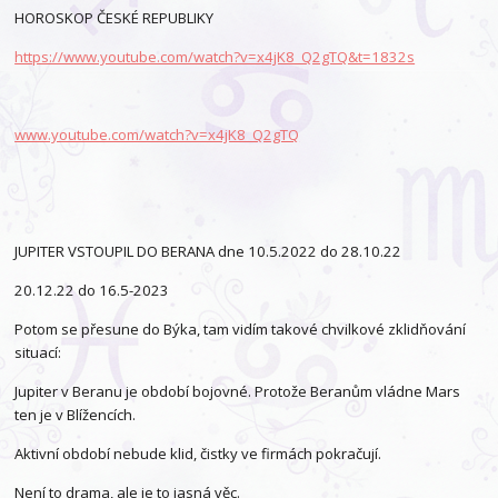
HOROSKOP ČESKÉ REPUBLIKY
https://www.youtube.com/watch?v=x4jK8_Q2gTQ&t=1832s
www.youtube.com/watch?v=x4jK8_Q2gTQ
JUPITER VSTOUPIL DO BERANA dne 10.5.2022 do 28.10.22
20.12.22 do 16.5-2023
Potom se přesune do Býka, tam vidím takové chvilkové zklidňování
situací:
Jupiter v Beranu je období bojovné. Protože Beranům vládne Mars
ten je v Blížencích.
Aktivní období nebude klid, čistky ve firmách pokračují.
Není to drama, ale je to jasná věc.