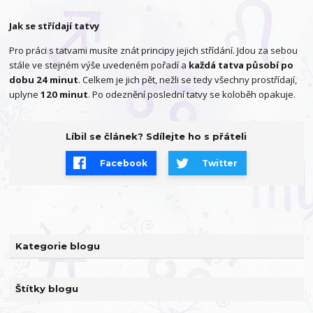
Jak se střídají tatvy
Pro práci s tatvami musíte znát principy jejich střídání. Jdou za sebou
stále ve stejném výše uvedeném pořadí a
každá tatva působí po
dobu 24 minut
. Celkem je jich pět, nežli se tedy všechny prostřídají,
uplyne
120 minut
. Po odeznění poslední tatvy se koloběh opakuje.
Líbil se článek? Sdílejte ho s přáteli
Facebook
Twitter
Kategorie blogu
Štítky blogu