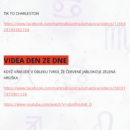
TIK TO CHARLESTON
https://www.facebook.com/martinablazena.bohacova/videos/11664
28143982164
VIDEA DEN ZE DNE
KDYŽ VÁM LIDÉ V OBLEKU TVRDÍ, ŽE ČERVENÉ JABLOKO JE ZELENÁ
HRUŠKA
https://www.facebook.com/martinablazena.bohacova/videos/38391
7973901128
https://www.youtube.com/watch?v=obpEhodxB_Q