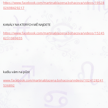
https://www.facebook.com/martinablazena.bohacova/videos/19528
02698429217
KANÁLY NA KTERÝCH MĚ NAJDETE
https://www.facebook.com/martinablazena.bohacova/videos/15245
6231069655
kašlu vám na půst
www.facebook.com/martinablazena.bohacova/videos/1024128241
536892