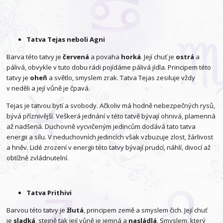
Tatva Tejas neboli Agni
Barva této tatvy je
červená
a povaha
horká
. Její chuť je
ostrá
a
pálivá, obvykle v tuto dobu rádi pojídáme pálivá jídla. Principem této
tatvy je
oheň
a světlo, smyslem zrak. Tatva Tejas zesiluje vždy
v neděli a její vůně je čpavá.
Tejas je tatvou bytí a svobody. Ačkoliv má hodně nebezpečných rysů,
bývá příznivější. Veškerá jednání v této tatvě bývají ohnivá, plamenná
až nadšená. Duchovně vycvičeným jedincům dodává tato tatva
energii a sílu. V neduchovních jedincích však vzbuzuje zlost, žárlivost
a hněv. Lidé zrození v energii této tatvy bývají prudcí, náhlí, divocí až
obtížně zvládnutelní.
Tatva Prithivi
Barvou této tatvy je
žlutá
, principem země a smyslem čich. Její chuť
je
sladká
, stejně tak její vůně je jemná a
nasládlá
. Smyslem, který