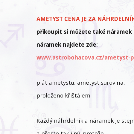
AMETYST CENA JE ZA NÁHRDELNÍ
přikoupit si můžete také náramek
náramek najdete zde:
www.astrobohacova.cz/ametyst-pl
plát ametystu, ametyst surovina,
proloženo křištálem
Každý náhrdelník a náramek je stej
a přesto tak jiný, protože