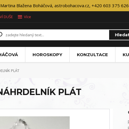
Martina Blažena Boháčová, astrobohacova.cz, +420 603 375 626
VÍ DUŠE
Více
Hleda
OHÁČOVÁ
HOROSKOPY
KONZULTACE
KU
ELNÍK PLÁT
 NÁHRDELNÍK PLÁT