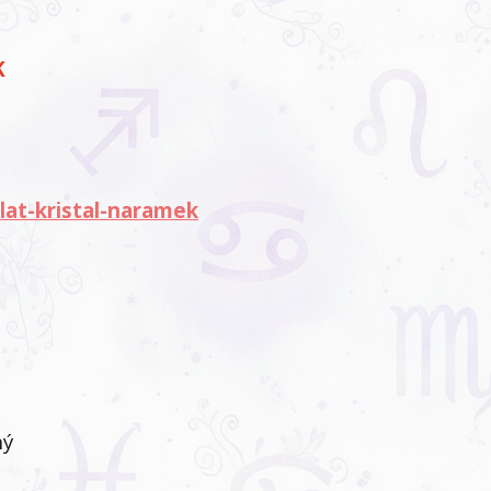
K
at-kristal-naramek
ný