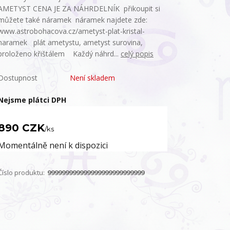
AMETYST CENA JE ZA NÁHRDELNÍK přikoupit si
můžete také náramek náramek najdete zde:
www.astrobohacova.cz/ametyst-plat-kristal-
naramek plát ametystu, ametyst surovina,
proloženo křištálem Každý náhrd...
celý popis
Dostupnost
Není skladem
Nejsme plátci DPH
890 CZK
/
ks
Momentálně není k dispozici
Číslo produktu:
999999999999999999999999999