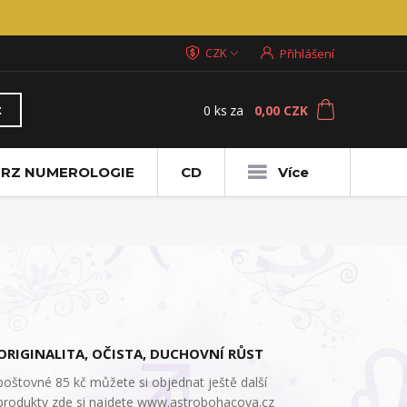
CZK
Přihlášení
0
ks
za
0,00 CZK
t
RZ NUMEROLOGIE
CD
Více
ORIGINALITA, OČISTA, DUCHOVNÍ RŮST
poštovné 85 kč můžete si objednat ještě další
produkty zde si najdete www.astrobohacova.cz