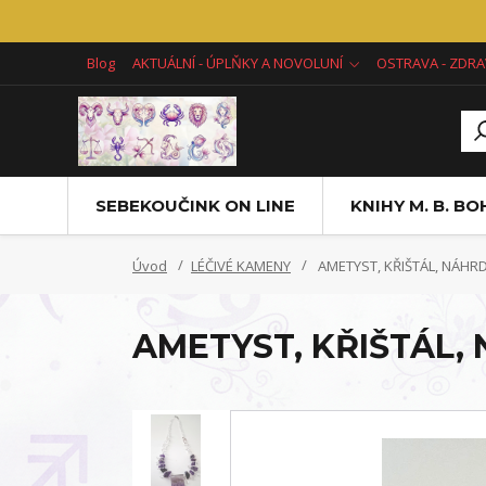
Blog
AKTUÁLNÍ - ÚPLŇKY A NOVOLUNÍ
OSTRAVA - ZDRA
SEBEKOUČINK ON LINE
KNIHY M. B. B
Úvod
LÉČIVÉ KAMENY
AMETYST, KŘIŠTÁL, NÁHRD
AMETYST, KŘIŠTÁL,