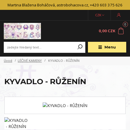
Martina Blažena Boháčová, astrobohacova.cz, +420 603 375 626
CZK
0
0,00 CZK
Menu
Úvod
LÉČIVÉ KAMENY
KYVADLO - RŮŽENÍN
KYVADLO - RŮŽENÍN