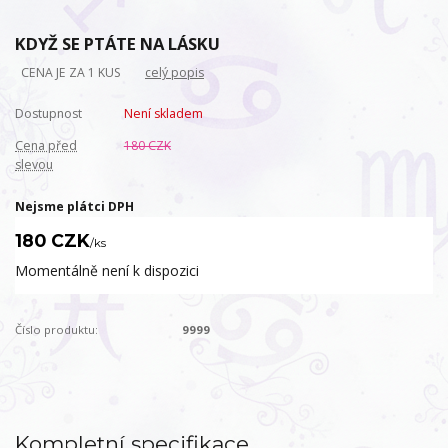
KDYŽ SE PTÁTE NA LÁSKU
CENA JE ZA 1 KUS
celý popis
Dostupnost
Není skladem
Cena před
180 CZK
slevou
Nejsme plátci DPH
180 CZK
/
ks
Momentálně není k dispozici
Číslo produktu:
9999
Kompletní specifikace