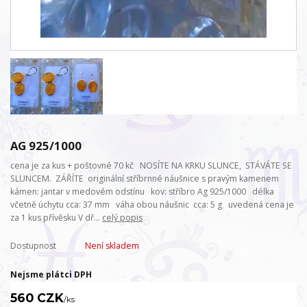
AG 925/1000
cena je za kus + poštovné 70 kč NOSÍTE NA KRKU SLUNCE, STÁVÁTE SE
SLUNCEM. ZÁŘÍTE originální stříbrnné náušnice s pravým kamenem
kámen: jantar v medovém odstínu kov: stříbro Ag 925/1000 délka
včetně úchytu cca: 37 mm váha obou náušnic cca: 5 g uvedená cena je
za 1 kus přívěsku V dř...
celý popis
Dostupnost
Není skladem
Nejsme plátci DPH
560 CZK
/
ks