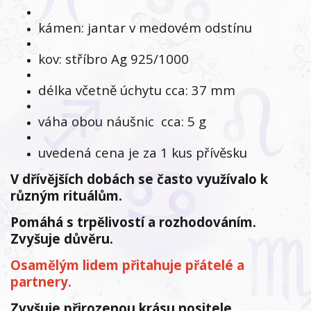
kámen: jantar v medovém odstínu
kov: stříbro Ag 925/1000
délka včetně úchytu cca: 37 mm
váha obou náušnic cca: 5 g
uvedená cena je za 1 kus přívěsku
V dřívějších dobách se často využívalo k
různým rituálům.
Pomáhá s trpělivostí a rozhodováním.
Zvyšuje důvěru.
Osamělým lidem přitahuje přátelé a
partnery.
Zvyšuje přirozenou krásu nositele.