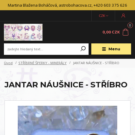
Martina Blažena Boháčová, astrobohacova.cz, +420 603 375 626
CZK
0
0,00 CZK
Menu
Úvod
STŘÍBRNÉ ŠPERKY - MINERÁLY
JANTAR NÁUŠNICE - STŘÍBRO
JANTAR NÁUŠNICE - STŘÍBRO