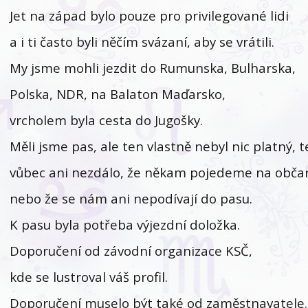
Jet na západ bylo pouze pro privilegované lidi
a i ti často byli něčím svázaní, aby se vrátili.
My jsme mohli jezdit do Rumunska, Bulharska,
Polska, NDR, na Balaton Maďarsko,
vrcholem byla cesta do Jugošky.
Měli jsme pas, ale ten vlastně nebyl nic platný,
vůbec ani nezdálo, že někam pojedeme na obča
nebo že se nám ani nepodívají do pasu.
K pasu byla potřeba výjezdní doložka.
Doporučení od závodní organizace KSČ,
kde se lustroval váš profil.
Doporučení muselo být také od zaměstnavatele.