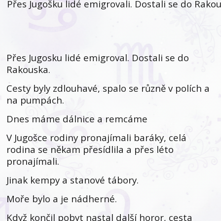
Přes Jugošku lidé emigrovali. Dostali se do Rakou
Přes Jugosku lidé emigroval. Dostali se do
Rakouska.
Cesty byly zdlouhavé, spalo se různě v polích a
na pumpách.
Dnes máme dálnice a remcáme
V Jugošce rodiny pronajímali baráky, celá
rodina se někam přesídlila a přes léto
pronajímali.
Jinak kempy a stanové tábory.
Moře bylo a je nádherné.
Když končil pobyt nastal další horor, cesta