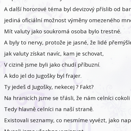
A další hororové téma byl devizový příslib od ba
jediná oficiální možnost výměny omezeného množ
Mít valuty jako soukromá osoba bylo trestné.
A byly to nervy, protože je jasné, že lidé přemýšle
jak valuty získat navíc, kam je schovat,
V cizině jsme byli jako chudí příbuzní.
A kdo jel do Jugošky byl frajer.
Ty jedeš d Jugošky, nekecej ? Fakt?
Na hranicích jsme se třásli, že nám celníci cokoli
Tedy hlavně celníci na naší straně.
Existovali seznamy, co nesmíme vyvézt, jako např