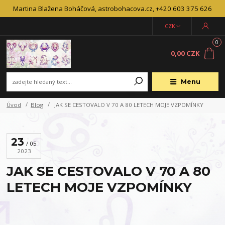
Martina Blažena Boháčová, astrobohacova.cz, +420 603 375 626
CZK
0
0,00 CZK
Menu
Úvod
Blog
JAK SE CESTOVALO V 70 A 80 LETECH MOJE VZPOMÍNKY
23
05
2023
JAK SE CESTOVALO V 70 A 80
LETECH MOJE VZPOMÍNKY