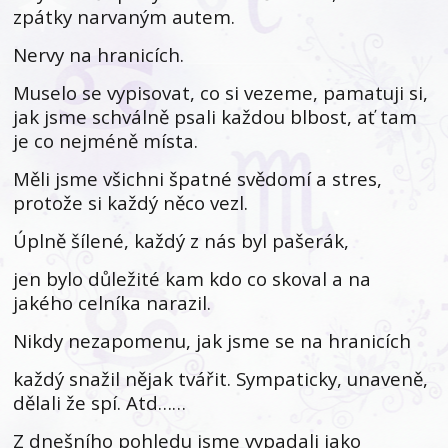
zpátky narvaným autem.
Nervy na hranicích.
Muselo se vypisovat, co si vezeme, pamatuji si,
jak jsme schválně psali každou blbost, ať tam
je co nejméně místa.
Měli jsme všichni špatné svědomí a stres,
protože si každý něco vezl.
Úplně šílené, každý z nás byl pašerák,
jen bylo důležité kam kdo co skoval a na
jakého celníka narazil.
Nikdy nezapomenu, jak jsme se na hranicích
každý snažil nějak tvářit. Sympaticky, unaveně,
dělali že spí. Atd……
Z dnešního pohledu jsme vypadali jako