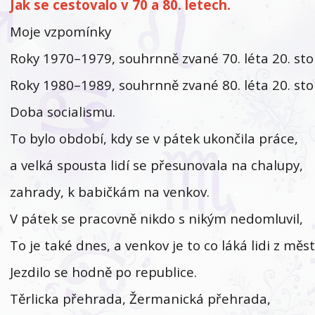
Jak se cestovalo v 70 a 80. letech.
Moje vzpomínky
Roky 1970–1979, souhrnně zvané 70. léta 20. sto
Roky 1980–1989, souhrnně zvané 80. léta 20. sto
Doba socialismu.
To bylo období, kdy se v pátek ukončila práce,
a velká spousta lidí se přesunovala na chalupy,
zahrady, k babičkám na venkov.
V pátek se pracovně nikdo s nikým nedomluvil,
To je také dnes, a venkov je to co láká lidi z měst
Jezdilo se hodně po republice.
Těrlicka přehrada, Žermanická přehrada,