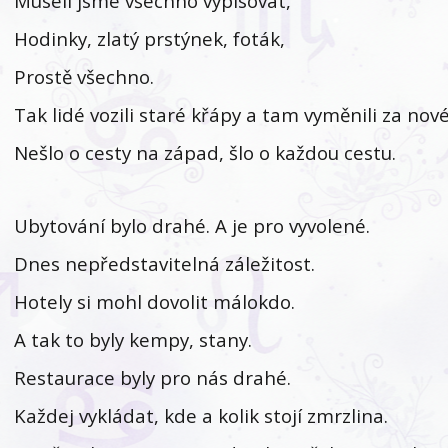
Museli jsme všechno vypisovat,
Hodinky, zlatý prstýnek, foták,
Prostě všechno.
Tak lidé vozili staré křápy a tam vyměnili za nové
Nešlo o cesty na západ, šlo o každou cestu.
Ubytování bylo drahé. A je pro vyvolené.
Dnes nepředstavitelná záležitost.
Hotely si mohl dovolit málokdo.
A tak to byly kempy, stany.
Restaurace byly pro nás drahé.
Každej vykládat, kde a kolik stojí zmrzlina.