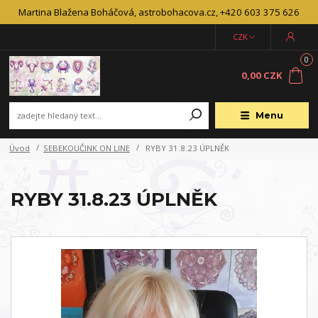
Martina Blažena Boháčová, astrobohacova.cz, +420 603 375 626
CZK
0
0,00 CZK
Menu
Úvod
SEBEKOUČINK ON LINE
RYBY 31.8.23 ÚPLNĚK
RYBY 31.8.23 ÚPLNĚK