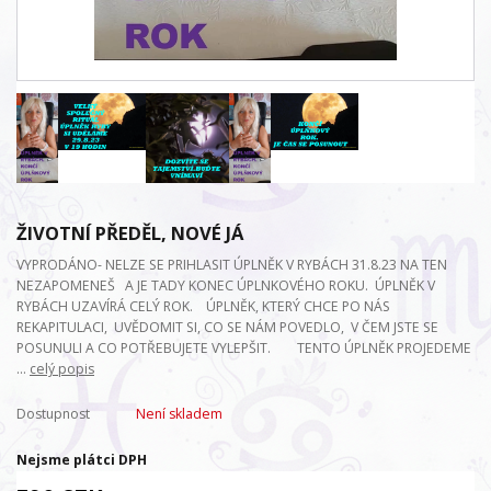
ŽIVOTNÍ PŘEDĚL, NOVÉ JÁ
VYPRODÁNO- NELZE SE PRIHLASIT ÚPLNĚK V RYBÁCH 31.8.23 NA TEN
NEZAPOMENEŠ A JE TADY KONEC ÚPLNKOVÉHO ROKU. ÚPLNĚK V
RYBÁCH UZAVÍRÁ CELÝ ROK. ÚPLNĚK, KTERÝ CHCE PO NÁS
REKAPITULACI, UVĚDOMIT SI, CO SE NÁM POVEDLO, V ČEM JSTE SE
POSUNULI A CO POTŘEBUJETE VYLEPŠIT. TENTO ÚPLNĚK PROJEDEME
...
celý popis
Dostupnost
Není skladem
Nejsme plátci DPH