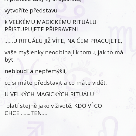
vytvoříte představu
k VELKÉMU MAGICKÉMU RITUÁLU
PŘISTUPUJETE PŘIPRAVENI
……U RITUÁLU JIŽ VÍTE, NA ČEM PRACUJETE,
vaše myšlenky neodbíhají k tomu, jak to má
být,
nebloudí a nepřemýšlí,
co si máte představit a co máte vidět.
U VELKÝCH MAGICKÝCH RITUÁLU
platí stejně jako v životě, KDO VÍ CO
CHCE……..TEN….