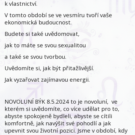
k vlastnictví.
V tomto období se ve vesmíru tvoří vaše
ekonomická budoucnost.
Budete si také uvědomovat,
jak to máte se svou sexualitou
a také se svou tvorbou.
Uvědomíte si, jak být přitažlivější.
Jak vyzařovat zajímavou energii.
NOVOLUNÍ BÝK 8.5.2024 to je novoluní, ve
kterém si uvědomíte, co více udělat pro to,
abyste spokojeně bydleli, abyste se cítili
komfortně, jak navýšit své pohodlí a jak
upevnit svou životní pozici. Jsme v období, kdy