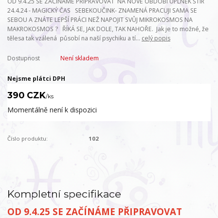
OD 9.4.25 SE ZAČÍNÁME PŘIPRAVOVAT NA NOVÉ OBDOBÍ ÚPLNĚK ŠTÍR
24.4.24 - MAGICKÝ ČAS SEBEKOUČINK- ZNAMENÁ PRACUJI SAMA SE
SEBOU A ZNÁTE LEPŠÍ PRÁCI NEŽ NAPOJIT SVŮJ MIKROKOSMOS NA
MAKROKOSMOS ? ŘÍKÁ SE, JAK DOLE, TAK NAHOŘE. Jak je to možné, že
tělesa tak vzálená působí na naší psychiku a tí...
celý popis
Dostupnost
Není skladem
Nejsme plátci DPH
390 CZK
/
ks
Momentálně není k dispozici
Číslo produktu:
102
Kompletní specifikace
OD 9.4.25 SE ZAČÍNÁME PŘIPRAVOVAT