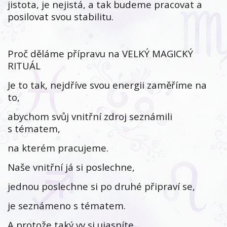
jistota, je nejistá, a tak budeme pracovat a
posilovat svou stabilitu.
Proč děláme přípravu na VELKÝ MAGICKÝ
RITUÁL
Je to tak, nejdříve svou energii zaměříme na
to,
abychom svůj vnitřní zdroj seznámili
s tématem,
na kterém pracujeme.
Naše vnitřní já si poslechne,
jednou poslechne si po druhé připraví se,
je seznámeno s tématem.
A protože taký vy si ujasníte,