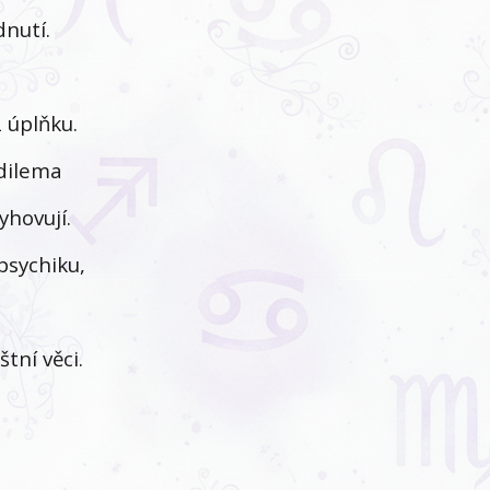
nutí.
2 úplňku.
 dilema
yhovují.
psychiku,
tní věci.