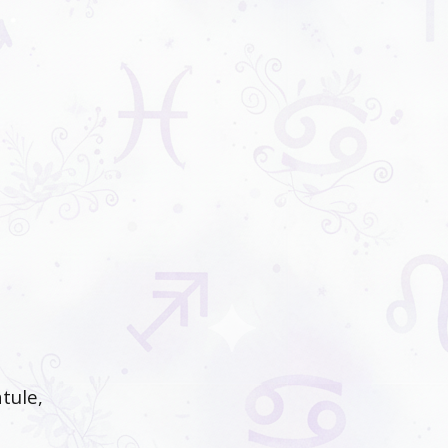
atule,