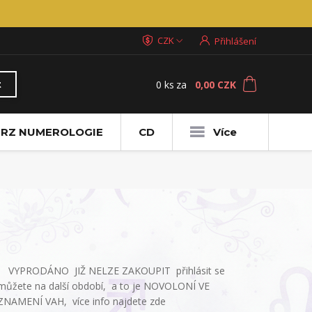
CZK
Přihlášení
0
ks
za
0,00 CZK
t
RZ NUMEROLOGIE
CD
Více
VYPRODÁNO JIŽ NELZE ZAKOUPIT přihlásit se
můžete na další období, a to je NOVOLONÍ VE
ZNAMENÍ VAH, více info najdete zde