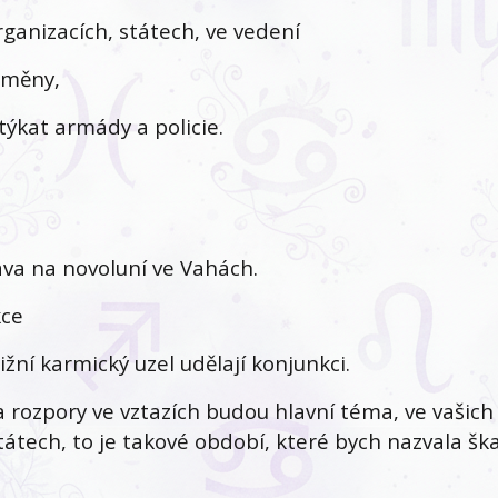
ganizacích, státech, ve vedení
 změny,
 týkat armády a policie.
ava na novoluní ve Vahách.
kce
žní karmický uzel udělají konjunkci.
 rozpory ve vztazích budou hlavní téma, ve vašich
 státech, to je takové období, které bych nazvala šk