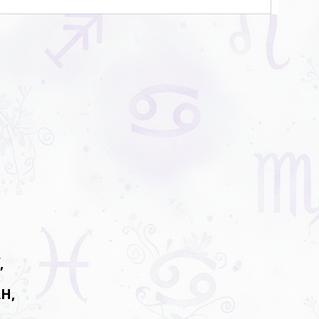
T
í,
AH,