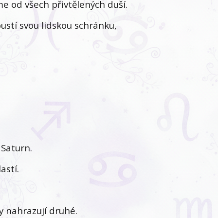
me od všech přivtělených duší.
pustí svou lidskou schránku,
 Saturn.
astí.
ry nahrazují druhé.