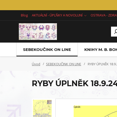
Blog
AKTUÁLNÍ - ÚPLŇKY A NOVOLUNÍ
OSTRAVA - ZDRA
SEBEKOUČINK ON LINE
KNIHY M. B. B
Úvod
SEBEKOUČINK ON LINE
RYBY ÚPLNĚK 18.9.
RYBY ÚPLNĚK 18.9.2