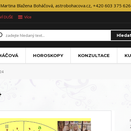
Martina Blažena Boháčová, astrobohacova.cz, +420 603 375 626
VÍ DUŠE
Více
Hleda
OHÁČOVÁ
HOROSKOPY
KONZULTACE
KU
24
4