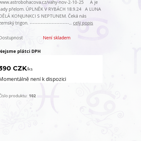
www.astrobohacova.cz/vahy-nov-2-10-25 A je
tady přelom. ÚPLNĚK V RYBÁCH 18.9.24 A LUNA
DĚLÁ KONJUNKCI S NEPTUNEM. Čeká nás
zemský trigon. -------------------------...
celý popis
Dostupnost
Není skladem
Nejsme plátci DPH
390 CZK
/
ks
Momentálně není k dispozici
Číslo produktu:
102