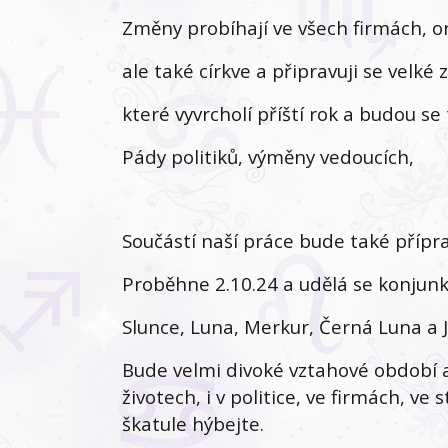
Změny probíhají ve všech firmách, or
ale také církve a připravuji se velké
které vyvrcholí příští rok a budou se
Pády politiků, výměny vedoucích,
Součástí naší práce bude také přípr
Proběhne 2.10.24 a udělá se konjun
Slunce, Luna, Merkur, Černá Luna a Ji
Bude velmi divoké vztahové období a
životech, i v politice, ve firmách, ve
škatule hýbejte.