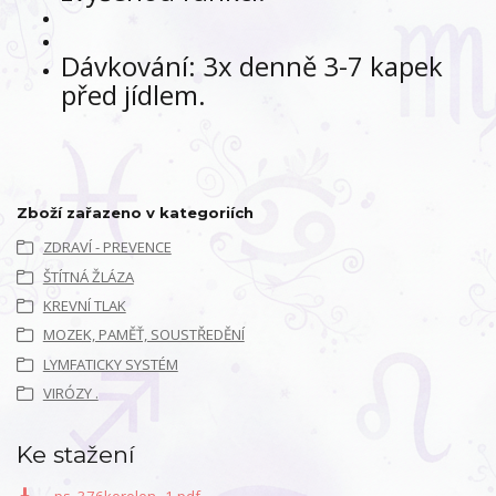
Dávkování: 3x denně 3-7 kapek
před jídlem.
Zboží zařazeno v kategoriích
ZDRAVÍ - PREVENCE
ŠTÍTNÁ ŽLÁZA
KREVNÍ TLAK
MOZEK, PAMĚŤ, SOUSTŘEDĚNÍ
LYMFATICKY SYSTÉM
VIRÓZY .
Ke stažení
_ps_376korolen--1.pdf