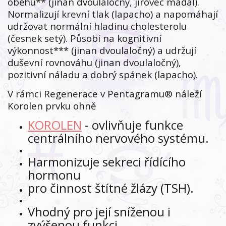
oběhu** (jinan dvoulaločný, jírovec maďal).
Normalizují krevní tlak (lapacho) a napomáhají
udržovat normální hladinu cholesterolu
(česnek setý). Působí na kognitivní
výkonnost*** (jinan dvoulaločný) a udržují
duševní rovnováhu (jinan dvoulaločný),
pozitivní náladu a dobrý spánek (lapacho).
V rámci Regenerace v Pentagramu® náleží
Korolen prvku ohně
KOROLEN
- ovlivňuje funkce
centrálního nervového systému.
Harmonizuje sekreci řídícího
hormonu
pro činnost štítné žlázy (TSH).
Vhodný pro její sníženou i
zvýšenou funkci.