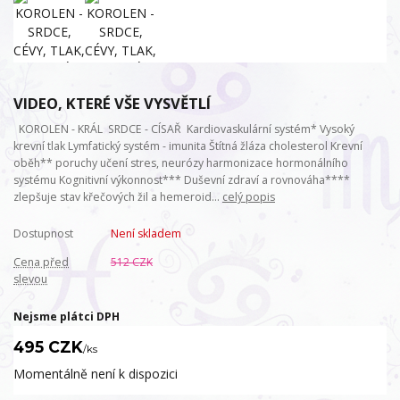
VIDEO, KTERÉ VŠE VYSVĚTLÍ
KOROLEN - KRÁL SRDCE - CÍSAŘ Kardiovaskulární systém* Vysoký
krevní tlak Lymfatický systém - imunita Štítná žláza cholesterol Krevní
oběh** poruchy učení stres, neurózy harmonizace hormonálního
systému Kognitivní výkonnost*** Duševní zdraví a rovnováha****
zlepšuje stav křečových žil a hemeroid...
celý popis
Dostupnost
Není skladem
Cena před
512 CZK
slevou
Nejsme plátci DPH
495 CZK
/
ks
Momentálně není k dispozici