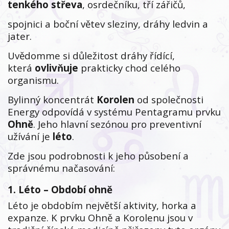
tenkého střeva
, osrdečníku, tří zářičů,
spojnici a boční větev sleziny, dráhy ledvin a
jater.
Uvědomme si důležitost dráhy řídící,
která
ovlivňuje
prakticky chod celého
organismu.
Bylinný koncentrát
Korolen
od společnosti
Energy odpovídá v systému Pentagramu prvku
Ohně
. Jeho hlavní sezónou pro preventivní
užívání je
léto
.
Zde jsou podrobnosti k jeho působení a
správnému načasování:
1. Léto – Období ohně
Léto je obdobím největší aktivity, horka a
expanze. K prvku Ohně a Korolenu jsou v