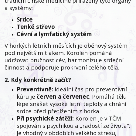
tradiční čínské medicíně přiřazeny tyto orgány
a systémy:
Srdce
Tenké střevo
Cévní a lymfatický systém
V horkých letních měsících je oběhový systém
pod největším tlakem. Korolen pomáhá
udržovat pružnost cév, harmonizuje srdeční
činnost a podporuje prokrvení celého těla.
2. Kdy konkrétně začít?
Preventivně:
Ideální čas pro preventivní
kúru je
červen a červenec
. Pomáhá tělu
lépe snášet vysoké letní teploty a chrání
srdce před přetížením z horka.
Při psychické zátěži:
Korolen je v TČM
spojován s psychikou a „radostí ze života“.
Je vhodný v obdobích velkého stresu,