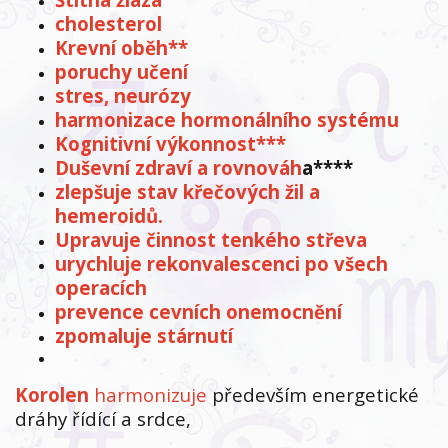
cholesterol
Krevní oběh**
poruchy učení
stres, neurózy
harmonizace hormonálního systému
Kognitivní výkonnost***
Duševní zdraví a rovnováh
a****
zlepšuje stav křečových žil a
hemeroidů.
Upravuje činnost tenkého střeva
urychluje rekonvalescenci po všech
operacích
prevence cevních onemocnění
zpomaluje stárnutí
Korolen
harmonizuje
především energetické
dráhy řídící a srdce,