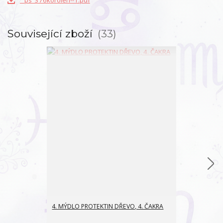
Související zboží
33
4. MÝDLO PROTEKTIN DŘEVO, 4. ČAKRA
6..MÝDLO CY
OMLAZENÍ