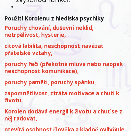
Použití Korolenu z hlediska psychiky
Poruchy chování, duševní neklid,
netrpělivost, hysterie,
citová labilita, neschopnost navázat
přátelské vztahy,
poruchy řeči (překotná mluva nebo naopak
neschopnost komunikace),
poruchy paměti, poruchy spánku,
zapomnětlivost, ztráta motivace a chuti k
životu.
Korolen dodává energii k životu a chuť se z
něj radovat,
otevírá osobnost člověka a kladně ovlivňuje