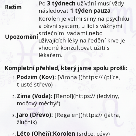
Po
3 týdnech
užívání musí vždy
Režim
následovat
1 týden pauza
.
Korolen je velmi silný na psychiku
a cévní systém, u lidí s vážnými
srdečními vadami nebo
Upozornění
užívajících léky na ředění krve je
vhodné konzultovat užití s
lékařem.
Kompletní přehled, který jsme spolu prošli:
Podzim (Kov):
[Vironal](https:// (plíce,
tlusté střevo)
Zima (Voda):
[Renol](https:// (ledviny,
močový měchýř)
Jaro (Dřevo):
[Regalen](https:// (játra,
žlučník)
Léto (Oheň):
Korolen
(srdce, cévy)