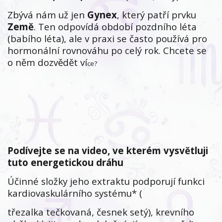
Zbývá nám už jen
Gynex
, který patří prvku
Země
. Ten odpovídá období pozdního léta
(babího léta), ale v praxi se často používá pro
hormonální rovnováhu po celý rok. Chcete se
o něm dozvědět ví
ce?
Podívejte se na video, ve kterém vysvětluji
tuto energetickou dráhu
Účinné složky jeho extraktu podporují funkci
kardiovaskulárního systému* (
třezalka tečkovaná, česnek setý), krevního