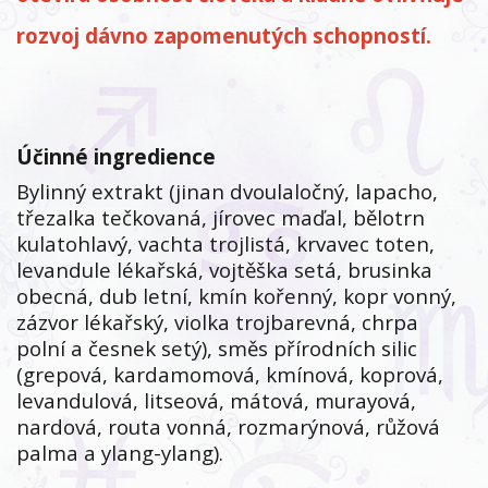
rozvoj dávno zapomenutých schopností.
Účinné ingredience
Bylinný extrakt (jinan dvoulaločný, lapacho,
třezalka tečkovaná, jírovec maďal, bělotrn
kulatohlavý, vachta trojlistá, krvavec toten,
levandule lékařská, vojtěška setá, brusinka
obecná, dub letní, kmín kořenný, kopr vonný,
zázvor lékařský, violka trojbarevná, chrpa
polní a česnek setý), směs přírodních silic
(grepová, kardamomová, kmínová, koprová,
levandulová, litseová, mátová, murayová,
nardová, routa vonná, rozmarýnová, růžová
palma a ylang-ylang).