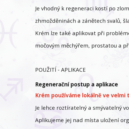
Je vhodný k regeneraci kostí po zlo
zhmožděninách a zánětech svalů, šla
Krém lze také aplikovat při problém
močovým měchýřem, prostatou a při 
POUŽITÍ - APLIKACE
Regenerační postup a aplikace
Krém používáme lokálně ve velmi t
Je lehce roztíratelný a smývatelný v
Aplikujeme jej nad místa uložení or