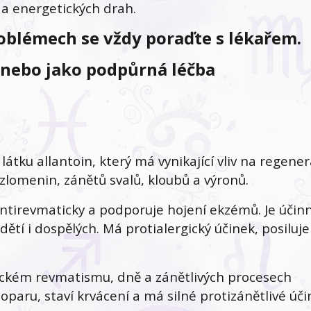
n a energetických drah.
oblémech se vždy poraďte s lékařem.
 anebo jako podpůrná léčba
átku allantoin, který má vynikající vliv na regener
zlomenin, zánětů svalů, kloubů a výronů.
tirevmaticky a podporuje hojení ekzémů. Je účinn
ětí i dospělých. Má protialergický účinek, posiluje
ickém revmatismu, dně a zánětlivých procesech
aru, staví krvácení a má silné protizánětlivé úči