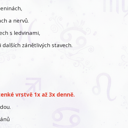
meninách,
ch a nervů.
ech s ledvinami,
dalších zánětlivých stavech.
enké vrstvě 1x až 3x denně.
odou.
gánů