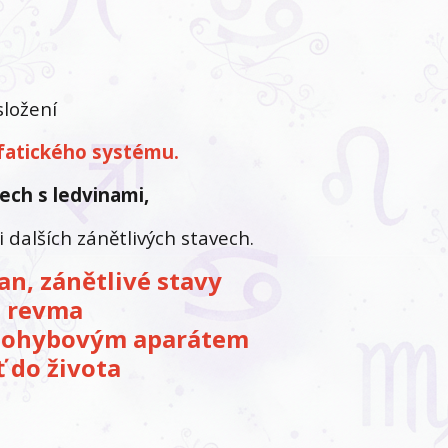
ložení
fatického systému.
ech s ledvinami,
dalších zánětlivých stavech.
ran, zánětlivé stavy
, revma
s pohybovým aparátem
ť do života