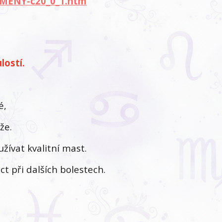
AMENY-c20_0_1.htm
lostí.
é,
že.
žívat kvalitní mast.
 při dalších bolestech.