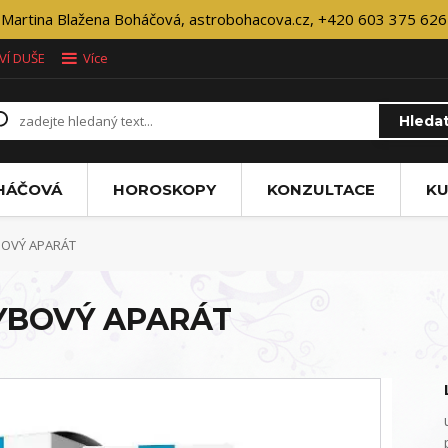
Martina Blažena Boháčová, astrobohacova.cz, +420 603 375 626
VÍ DUŠE
Více
Hleda
OHÁČOVÁ
HOROSKOPY
KONZULTACE
KU
BOVÝ APARÁT
HYBOVÝ APARÁT