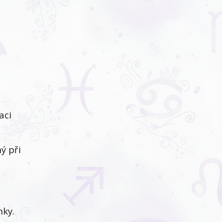
aci
ý při
nky.