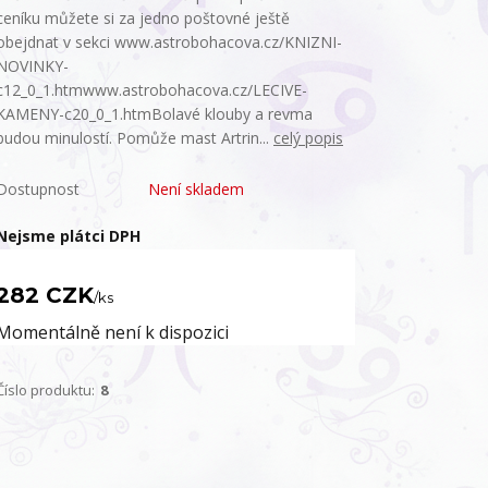
ceníku můžete si za jedno poštovné ještě
obejdnat v sekci www.astrobohacova.cz/KNIZNI-
NOVINKY-
c12_0_1.htmwww.astrobohacova.cz/LECIVE-
KAMENY-c20_0_1.htmBolavé klouby a revma
budou minulostí. Pomůže mast Artrin...
celý popis
Dostupnost
Není skladem
Nejsme plátci DPH
282 CZK
/
ks
Momentálně není k dispozici
Číslo produktu:
8