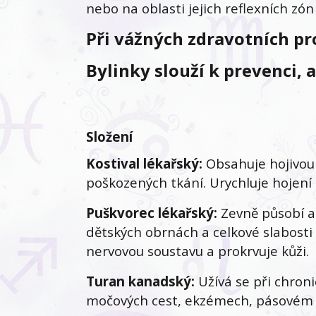
nebo na oblasti jejich reflexních zó
Při vážných zdravotních pr
Bylinky slouží k prevenci,
Složení
Kostival lékařský:
Obsahuje hojivou l
poškozených tkání. Urychluje hojení 
Puškvorec lékařský:
Zevně působí an
dětských obrnách a celkové slabosti d
nervovou soustavu a prokrvuje kůži.
Turan kanadský:
Užívá se při chron
močových cest, ekzémech, pásovém op