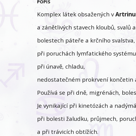
POPIS
Komplex látek obsažených v
Artrinu
a zánětlivých stavech kloubů, svalů 
bolestech páteře a krčního svalstva,
při poruchách lymfatického systému
při únavě, chladu,
nedostatečném prokrvení končetin a
Používá se při dně, migrénách, boles
Je vynikající při kinetózách a nadýmá
při bolesti žaludku, průjmech, poruch
a při trávicích obtížích.