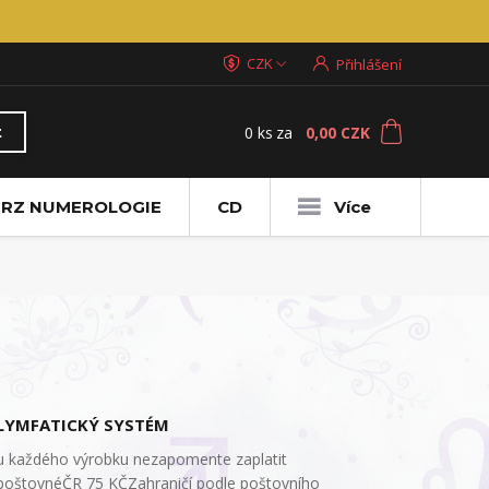
CZK
Přihlášení
0
ks
za
0,00 CZK
t
RZ NUMEROLOGIE
CD
Více
LYMFATICKÝ SYSTÉM
u každého výrobku nezapomente zaplatit
poštovnéČR 75 KČZahraničí podle poštovního