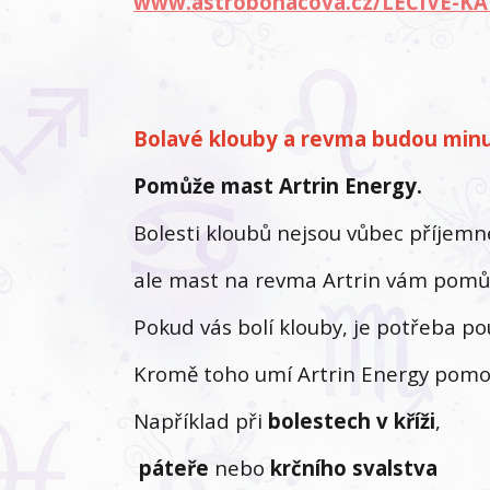
www.astrobohacova.cz/LECIVE-K
Bolavé klouby a revma budou minu
Pomůže mast Artrin Energy.
Bolesti kloubů nejsou vůbec příjemn
ale mast na revma Artrin vám pomů
Pokud vás bolí klouby, je potřeba pou
Kromě toho umí Artrin Energy pomoct
Například při
bolestech v kříži
,
páteře
nebo
krčního
svalstva