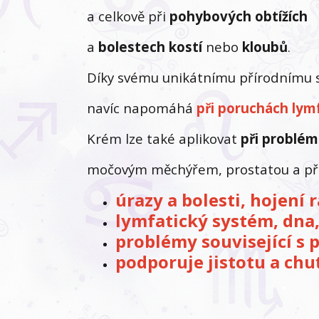
a celkově při
pohybových obtížích
a
bolestech
kostí
nebo
kloubů
.
Díky svému unikátnímu přírodnímu s
navíc napomáhá
při poruchách lym
Krém lze také aplikovat
při problém
močovým měchýřem, prostatou a při 
úrazy a bolesti, hojení 
lymfatický systém, dna
problémy související 
podporuje jistotu a chu