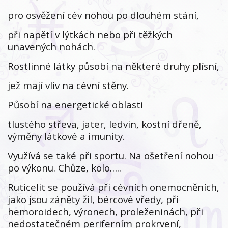
pro osvěžení cév nohou po dlouhém stání,
při napětí v lýtkách nebo při těžkých
unavených nohách.
Rostlinné látky působí na některé druhy plísní,
jež mají vliv na cévní stěny.
Působí na energetické oblasti
tlustého střeva, jater, ledvin, kostní dřeně,
výměny látkové a imunity.
Využívá se také při sportu. Na ošetření nohou
po výkonu. Chůze, kolo…..
Ruticelit se používá při cévních onemocněních,
jako jsou záněty žil, bércové vředy, při
hemoroidech, výronech, proleženinách, při
nedostatečném periferním prokrvení,