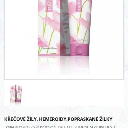
KŘEČOVÉ ŽÍLY, HEMEROIDY,POPRASKANÉ ŽILKY
cena je zakus - 75 kč poštovné, PROTO JE VHODNÉ SI VYBRAT JEŠTĚ