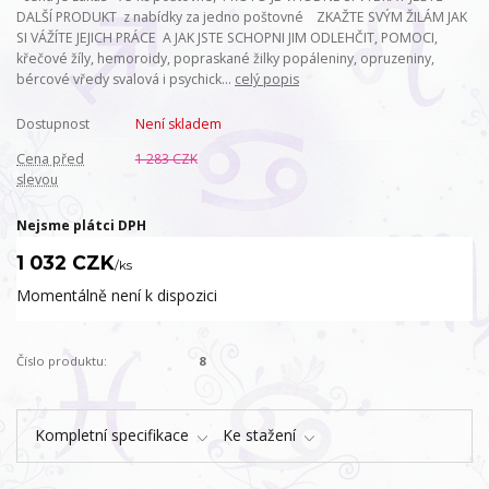
DALŠÍ PRODUKT z nabídky za jedno poštovné ZKAŽTE SVÝM ŽILÁM JAK
SI VÁŽÍTE JEJICH PRÁCE A JAK JSTE SCHOPNI JIM ODLEHČIT, POMOCI,
křečové žíly, hemoroidy, popraskané žilky popáleniny, opruzeniny,
bércové vředy svalová i psychick...
celý popis
Dostupnost
Není skladem
Cena před
1 283 CZK
slevou
Nejsme plátci DPH
1 032 CZK
/
ks
Momentálně není k dispozici
Číslo produktu:
8
Kompletní specifikace
Ke stažení