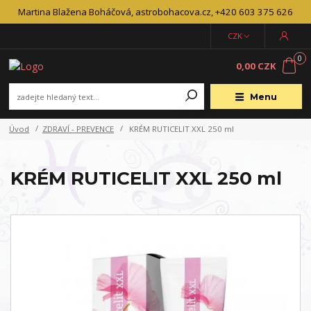
Martina Blažena Boháčová, astrobohacova.cz, +420 603 375 626
CZK
0
0,00 CZK
Menu
Úvod
ZDRAVÍ - PREVENCE
KRÉM RUTICELIT XXL 250 ml
KRÉM RUTICELIT XXL 250 ml