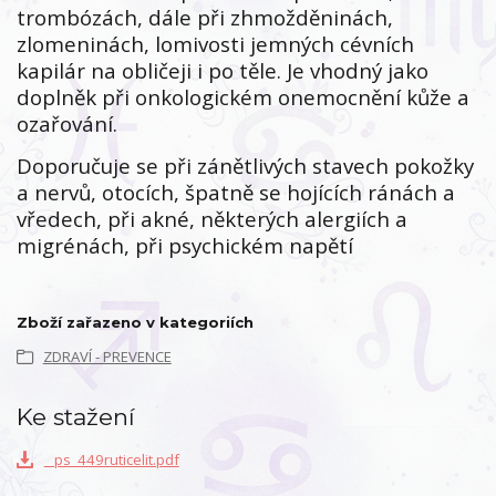
trombózách, dále při zhmožděninách,
zlomeninách, lomivosti jemných cévních
kapilár na obličeji i po těle. Je vhodný jako
doplněk při onkologickém onemocnění kůže a
ozařování.
Doporučuje se při zánětlivých stavech pokožky
a nervů, otocích, špatně se hojících ránách a
vředech, při akné, některých alergiích a
migrénách, při psychickém napětí
Zboží zařazeno v kategoriích
ZDRAVÍ - PREVENCE
Ke stažení
_ps_449ruticelit.pdf