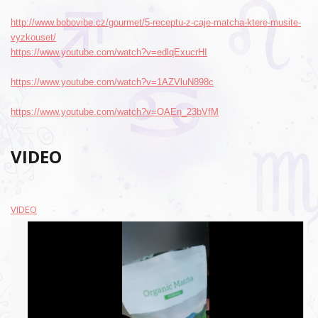
http://www.bobovibe.cz/gourmet/5-receptu-z-caje-matcha-ktere-musite-
vyzkouset/
https://www.youtube.com/watch?v=edlqExucrHI
https://www.youtube.com/watch?v=1AZVluN898c
https://www.youtube.com/watch?v=OAEn_23bVfM
VIDEO
VIDEO