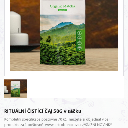
RITUÁLNÍ ČISTÍCÍ ČAJ 50G v sáčku
Kompletní specifikace poštovné 70 kč, můžete si objednat více
produktu za 1 poštovné www.astrobohacova.cz/KNIZNI-NOVINKY-