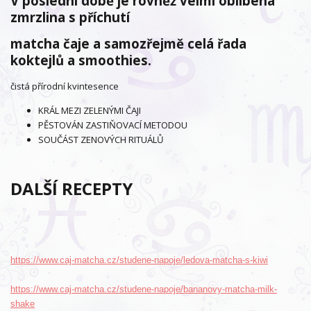
V poslední době je rovněž velmi oblíbená
zmrzlina s příchutí
matcha čaje a samozřejmě celá řada
koktejlů a smoothies.
čistá přírodní kvintesence
KRÁL MEZI ZELENÝMI ČAJI
PĚSTOVÁN ZASTIŇOVACÍ METODOU
SOUČÁST ZENOVÝCH RITUÁLŮ
DALŠÍ RECEPTY
https://www.caj-matcha.cz/studene-napoje/ledova-matcha-s-kiwi
https://www.caj-matcha.cz/studene-napoje/bananovy-matcha-milk-
shake