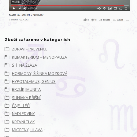
Zboží zařazeno v kategoriích
ZDRAVÍ - PREVENCE
KLIMAKTERIUM + MENOPAUZA
ŠTÍTNÁ ŽLÁZA
HORMONY, ŠIŠINKA MOZKOVÁ
HYPOTALAMUS, GENIUS
BRZLÍK,IMUNITA
SLINIVKA BŘIŠNÍ
ČAJE - LÉČÍ
NADLEDVINY
KREVNÍ TLAK
MIGRENY, HLAVA