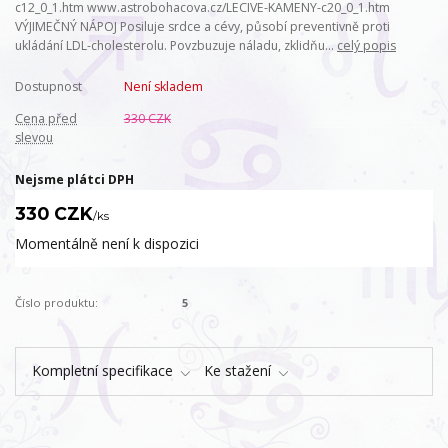
c12_0_1.htm www.astrobohacova.cz/LECIVE-KAMENY-c20_0_1.htm
VÝJIMEČNÝ NÁPOJ Posiluje srdce a cévy, působí preventivně proti
ukládání LDL-cholesterolu. Povzbuzuje náladu, zklidňu...
celý popis
Dostupnost
Není skladem
Cena před
330 CZK
slevou
Nejsme plátci DPH
330 CZK
/
ks
Momentálně není k dispozici
Číslo produktu:
5
Kompletní specifikace
Ke stažení