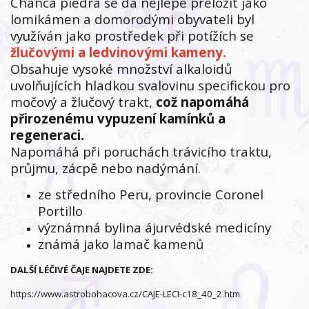
Chanca piedra se dá nejlépe přeložit jako
lomikámen a domorodými obyvateli byl
využíván jako prostředek při potížích se
žlučovými a ledvinovými kameny.
Obsahuje vysoké množství alkaloidů
uvolňujících hladkou svalovinu specifickou pro
močový a žlučový trakt,
což napomáhá
přirozenému vypuzení kamínků a
regeneraci.
Napomáhá při poruchách trávicího traktu,
průjmu, zácpě nebo nadýmání.
ze středního Peru, provincie Coronel
Portillo
význámná bylina ájurvédské medicíny
známá jako lamač kamenů
DALŠÍ LÉČIVÉ ČAJE NAJDETE ZDE:
https://www.astrobohacova.cz/CAJE-LECI-c18_40_2.htm