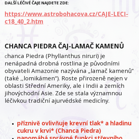
DALŠÍ LÉČIVÉ ČAJE NAJDETE ZDE:
https://www.astrobohacova.cz/CAJE-LECI-
c18_40_2.htm
CHANCA PIEDRA ČAJ-LAMAČ KAMENŮ
hanca Piedra (Phyllanthus niruri) je
C
nenápadná drobná rostlina je původními
obyvateli Amazonie nazývána „lamač kamenů“
(také ,,lomikámen“). Roste přirozeně nejen v
oblasti Střední Ameriky, ale i Indii a zemích
jihovýchodní Asie. Zde se stala významnou
léčivkou tradiční ajurvédské medicíny.
příznivě ovlivňuje krevní tlak* a hladinu
cukru v krvi* (Chanca Piedra)
napomáhá správné funkci střevního