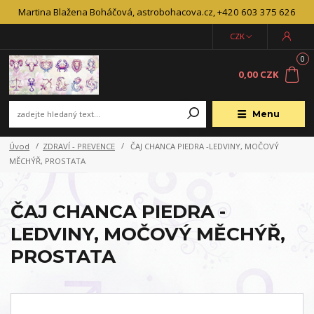
Martina Blažena Boháčová, astrobohacova.cz, +420 603 375 626
CZK
0
0,00 CZK
Menu
Úvod
ZDRAVÍ - PREVENCE
ČAJ CHANCA PIEDRA -LEDVINY, MOČOVÝ
MĚCHÝŘ, PROSTATA
ČAJ CHANCA PIEDRA -
LEDVINY, MOČOVÝ MĚCHÝŘ,
PROSTATA