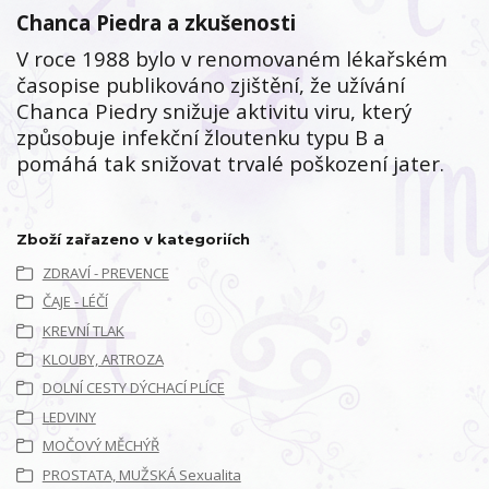
Chanca Piedra a zkušenosti
V roce 1988 bylo v renomovaném lékařském
časopise publikováno zjištění, že užívání
Chanca Piedry snižuje aktivitu viru, který
způsobuje infekční žloutenku typu B a
pomáhá tak snižovat trvalé poškození jater.
Zboží zařazeno v kategoriích
ZDRAVÍ - PREVENCE
ČAJE - LÉČÍ
KREVNÍ TLAK
KLOUBY, ARTROZA
DOLNÍ CESTY DÝCHACÍ PLÍCE
LEDVINY
MOČOVÝ MĚCHÝŘ
PROSTATA, MUŽSKÁ Sexualita