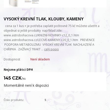
VYSOKÝ KREVNÍ TLAK, KLOUBY, KAMENY
cena za 1 kus + je potřeba zaplatit poštovné 75 kč můžete ušetřit a
objednat si ještě produkty například zde:
www.astrobohacova.cz/KNIZNI-NOVINKY-c12_0_1.htm
www.astrobohacova.cz/LECIVE-KAMENY-c20_0_1.htm PREVENCE
PODPORA METABOLIZMU VYSOKÝ KREVNÍ TLAK NACHLAZENÍ A
CHŘIPKA ZAŽÍVACÍ TRAKT ...
celý popis
Dostupnost
Není skladem
Nejsme plátci DPH
145 CZK
/
ks
Momentálně není k dispozici
Číslo produktu:
5