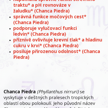
traktu* a pH rovnováze v
žaludku* (Chanca Piedra)
správná funkce močových cest*
(Chanca Piedra)
podporuje vylučovací funkci
ledvin* (Chanca Piedra)
příznivě ovlivňuje krevní tlak* a hladinu
cukru v krvi* (Chanca Piedra)
posiluje přirozenou odolnost* (Chanca
Piedra)
Chanca Piedra
(Phyllanthus nirru
ri)
se
vyskytuje v deštných pralesech tropických
oblastí obou polokoulí. Jeho původní název