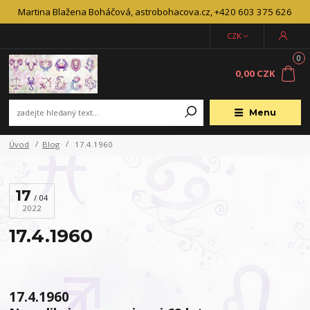
Martina Blažena Boháčová, astrobohacova.cz, +420 603 375 626
CZK
0
0,00 CZK
Menu
Úvod
Blog
17.4.1960
17
04
2022
17.4.1960
17.4.1960