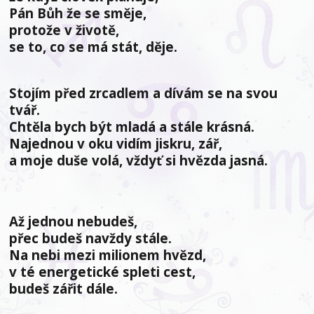
Pán Bůh že se směje,
protože v životě,
se to, co se má stát, děje.
Stojím před zrcadlem a dívám se na svou
tvář.
Chtěla bych být mladá a stále krásná.
Najednou v oku vidím jiskru, zář,
a moje duše volá, vždyť si hvězda jasná.
Až jednou nebudeš,
přec budeš navždy stále.
Na nebi mezi milionem hvězd,
v té energetické spleti cest,
budeš zářit dále.