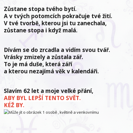
Zůstane stopa tvého bytí.
A v tvých potomcích pokračuje tvé žití.
V tvé tvorbě, kterou jsi tu zanechala,
zůstane stopa i když malá.
Dívám se do zrcadla a vidím svou tvář.
Vrásky zmizely a zůstala zář.
To je má duše, která září
a kterou nezajímá věk v kalendáři.
Slavím 62 let a moje velké přání,
ABY BYL LEPŠÍ TENTO SVĚT.
KÉŽ BY.