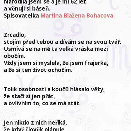
Narodila jsem se a je mi 62 let
a věnuji si báseň.
Spisovatelka
Martina Blažena Bohacova
Zrcadlo,
stojím před tebou a dívám se na svou tvář.
Usmívá se na mě ta velká vráska mezi
obočím.
Vždy jsem si myslela, že jsem frajerka,
a že si ten život ochočím.
Tolik osobností a koučů hlásalo věty,
že stačí si jen přát,
a ovlivním to, co se má stát.
Jen nikdo z nich neříká,
že když člověk plánuje,