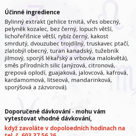
Účinné ingredience
Bylinný extrakt (jehlice trnitá, vřes obecný,
pelyněk kozalec, bez černý, lopuch větší,
lichořeřišnice větší, rybíz černý, kakost
smrdutý, dvouzubec trojdílný, truskavec ptačí,
zlatobýl obecný, turan kanadský, tužebník
jilmový, sporýš lékařský a vrbovka malokvětá),
směs přírodních silic (anýzová, citronová,
grepová oplodí, guajaková, jalovcová, kafrová,
kardamomová, litseová, mandarinková,
sporýšová a zázvorová).
Doporučené dávkování - mohu vám
vytestovat vhodné dávkování,
když zavoláte v dopoloedních hodinach na
tel. č. 603 37 56 26