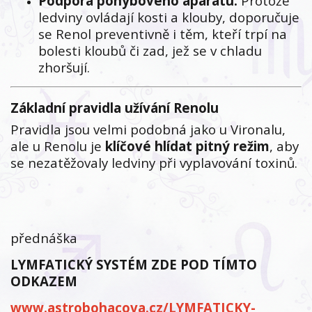
Podpora pohybového aparátu:
Protože
ledviny ovládají kosti a klouby, doporučuje
se Renol preventivně i těm, kteří trpí na
bolesti kloubů či zad, jež se v chladu
zhoršují.
Základní pravidla užívání Renolu
Pravidla jsou velmi podobná jako u Vironalu,
ale u Renolu je
klíčové hlídat pitný režim
, aby
se nezatěžovaly ledviny při vyplavování toxinů.
přednáška
LYMFATICKÝ SYSTÉM ZDE POD TÍMTO
ODKAZEM
www.astrobohacova.cz/LYMFATICKY-