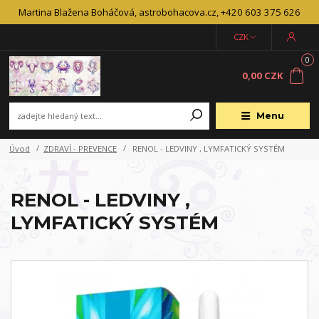
Martina Blažena Boháčová, astrobohacova.cz, +420 603 375 626
CZK
0
0,00 CZK
Menu
Úvod
ZDRAVÍ - PREVENCE
RENOL - LEDVINY , LYMFATICKÝ SYSTÉM
RENOL - LEDVINY ,
LYMFATICKÝ SYSTÉM