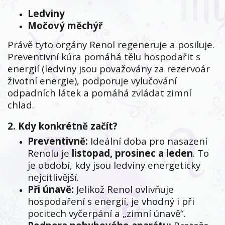
Ledviny
Močový měchýř
Právě tyto orgány Renol regeneruje a posiluje.
Preventivní kúra pomáhá tělu hospodařit s
energií (ledviny jsou považovány za rezervoár
životní energie), podporuje vylučování
odpadních látek a pomáhá zvládat zimní
chlad.
2. Kdy konkrétně začít?
Preventivně:
Ideální doba pro nasazení
Renolu je
listopad, prosinec a leden
. To
je období, kdy jsou ledviny energeticky
nejcitlivější.
Při únavě:
Jelikož Renol ovlivňuje
hospodaření s energií, je vhodný i při
pocitech vyčerpání a „zimní únavě“.