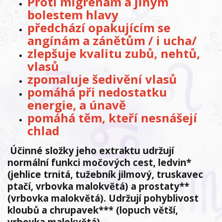
Proti migrénám a jiným
bolestem hlavy
předchází opakujícím se
angínám a zánětům / i ucha/
zlepšuje kvalitu zubů, nehtů,
vlasů
zpomaluje šedivění vlasů
pomáhá při nedostatku
energie, a únavě
pomáhá těm, kteří nesnášejí
chlad
Účinné složky jeho extraktu udržují
normální funkci močových cest, ledvin*
(jehlice trnitá, tužebník jilmový, truskavec
ptačí, vrbovka malokvětá) a prostaty**
(vrbovka malokvětá). Udržují pohyblivost
kloubů a chrupavek*** (lopuch větší,
vrbovka malokvětá).