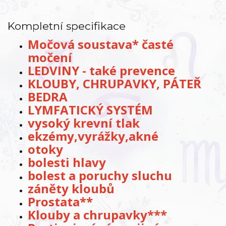
Kompletní specifikace
Močová soustava* časté
močení
LEDVINY - také prevence
KLOUBY, CHRUPAVKY, PÁTEŘ
BEDRA
LYMFATICKÝ SYSTÉM
vysoký krevní tlak
ekzémy,vyrážky,akné
otoky
bolesti hlavy
bolest a poruchy sluchu
záněty kloubů
Prostata**
Klouby a chrupavky***