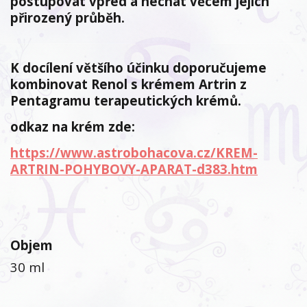
postupovat vpřed a nechat věcem jejich
přirozený průběh.
K docílení většího účinku doporučujeme
kombinovat Renol s krémem Artrin z
Pentagramu terapeutických krémů.
odkaz na krém zde:
https://www.astrobohacova.cz/KREM-
ARTRIN-POHYBOVY-APARAT-d383.htm
Objem
30 ml