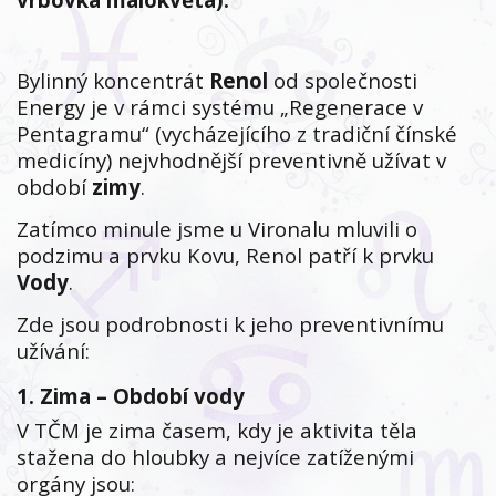
Bylinný koncentrát
Renol
od společnosti
Energy je v rámci systému „Regenerace v
Pentagramu“ (vycházejícího z tradiční čínské
medicíny) nejvhodnější preventivně užívat v
období
zimy
.
Zatímco minule jsme u Vironalu mluvili o
podzimu a prvku Kovu, Renol patří k prvku
Vody
.
Zde jsou podrobnosti k jeho preventivnímu
užívání:
1. Zima – Období vody
V TČM je zima časem, kdy je aktivita těla
stažena do hloubky a nejvíce zatíženými
orgány jsou: