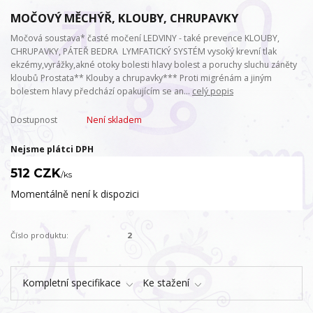
MOČOVÝ MĚCHÝŘ, KLOUBY, CHRUPAVKY
Močová soustava* časté močení LEDVINY - také prevence KLOUBY,
CHRUPAVKY, PÁTEŘ BEDRA LYMFATICKÝ SYSTÉM vysoký krevní tlak
ekzémy,vyrážky,akné otoky bolesti hlavy bolest a poruchy sluchu záněty
kloubů Prostata** Klouby a chrupavky*** Proti migrénám a jiným
bolestem hlavy předchází opakujícím se an...
celý popis
Dostupnost
Není skladem
Nejsme plátci DPH
512 CZK
/
ks
Momentálně není k dispozici
Číslo produktu:
2
Kompletní specifikace
Ke stažení