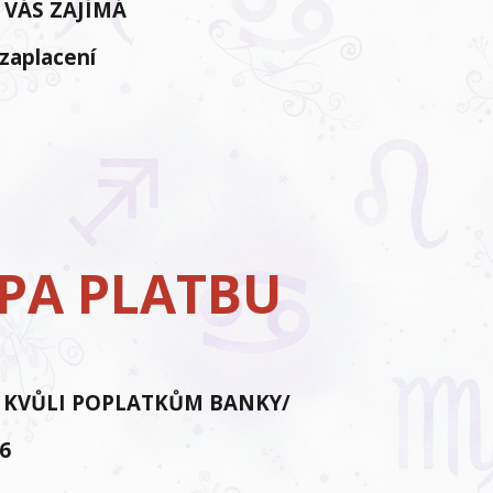
 VÁS ZAJÍMÁ
 zaplacení
EPA PLATBU
,
í. / KVŮLI POPLATKŮM BANKY/
36