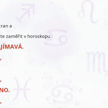
tran a
áte zaměřit v horoskopu
AJÍMAVÁ.
,
,
ÉNO.
,