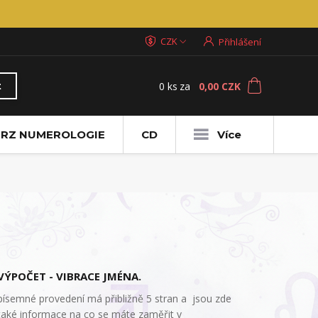
CZK
Přihlášení
0
ks
za
0,00 CZK
t
RZ NUMEROLOGIE
CD
Více
VÝPOČET - VIBRACE JMÉNA.
písemné provedení má přibližně 5 stran a jsou zde
také informace na co se máte zaměřit v