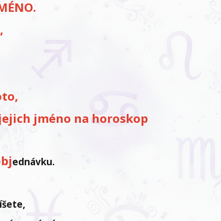
JMÉNO.
,
oto,
o jejich jméno na horoskop
obj
ednávku.
íšete,