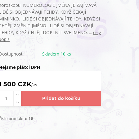
horoskopu NUMEROLOGIE JMÉNA JE ZAJÍMAVÁ.
LIDÉ SI OBJEDNÁVAJÍ TEHDY, KDYŽ ČEKAJÍ
MIMINKO. LIDÉ SI OBJEDNÁVAJÍ TEHDY, KDYŽ SI
CHTĚJÍ ZMĚNIT JMÉNO. LIDÉ SI OBJEDNÁVAJÍ
TEHDY, KDYŽ CHTĚJÍ DOPLNIT SVÉ JMÉNO. ...
celý
popis
Dostupnost
Skladem 10 ks
Nejsme plátci DPH
1 500 CZK
/
ks
Přidat do košíku
Číslo produktu:
18