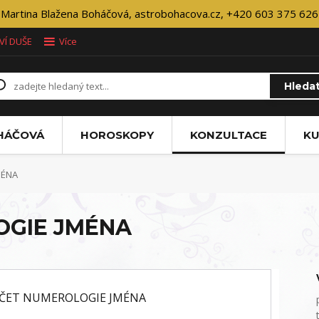
Martina Blažena Boháčová, astrobohacova.cz, +420 603 375 626
VÍ DUŠE
Více
Hleda
OHÁČOVÁ
HOROSKOPY
KONZULTACE
KU
MÉNA
OGIE JMÉNA