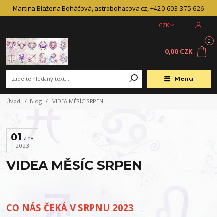
Martina Blažena Boháčová, astrobohacova.cz, +420 603 375 626
CZK
0
0,00 CZK
Menu
Úvod
Blog
VIDEA MĚSÍC SRPEN
01
08
2023
VIDEA MĚSÍC SRPEN
CO NÁS ČEKÁ V SRPNU 2023