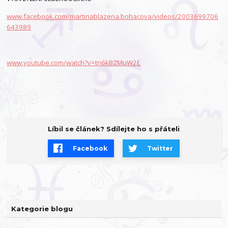
www.facebook.com/martinablazena.bohacova/videos/2003699706
643989
www.youtube.com/watch?v=tn6kBZMuW2E
Líbil se článek? Sdílejte ho s přáteli
Facebook
Twitter
Kategorie blogu