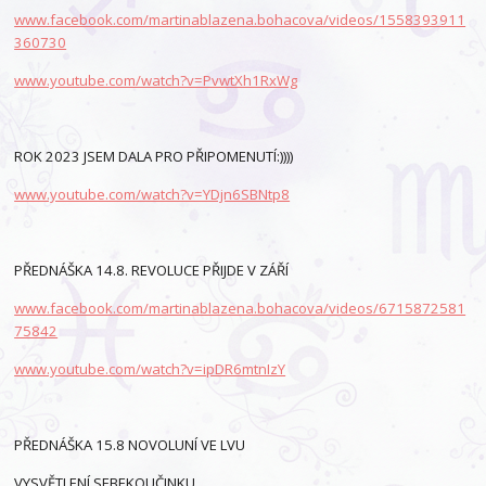
www.facebook.com/martinablazena.bohacova/videos/1558393911
360730
www.youtube.com/watch?v=PvwtXh1RxWg
ROK 2023 JSEM DALA PRO PŘIPOMENUTÍ:))))
www.youtube.com/watch?v=YDjn6SBNtp8
PŘEDNÁŠKA 14.8. REVOLUCE PŘIJDE V ZÁŘÍ
www.facebook.com/martinablazena.bohacova/videos/6715872581
75842
www.youtube.com/watch?v=ipDR6mtnIzY
PŘEDNÁŠKA 15.8 NOVOLUNÍ VE LVU
VYSVĚTLENÍ SEBEKOUČINKU