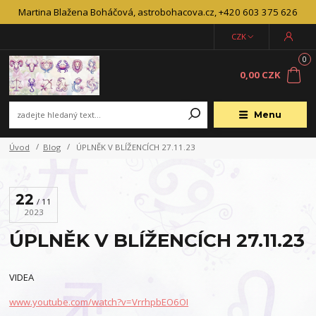
Martina Blažena Boháčová, astrobohacova.cz, +420 603 375 626
CZK
0
0,00 CZK
Menu
Úvod
Blog
ÚPLNĚK V BLÍŽENCÍCH 27.11.23
22
11
2023
ÚPLNĚK V BLÍŽENCÍCH 27.11.23
VIDEA
www.youtube.com/watch?v=VrrhpbEO6OI