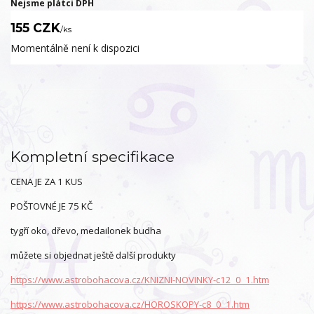
Nejsme plátci DPH
155 CZK
/
ks
Momentálně není k dispozici
Kompletní specifikace
CENA JE ZA 1 KUS
POŠTOVNÉ JE 75 KČ
tygří oko, dřevo, medailonek budha
můžete si objednat ještě další produkty
https://www.astrobohacova.cz/KNIZNI-NOVINKY-c12_0_1.htm
https://www.astrobohacova.cz/HOROSKOPY-c8_0_1.htm