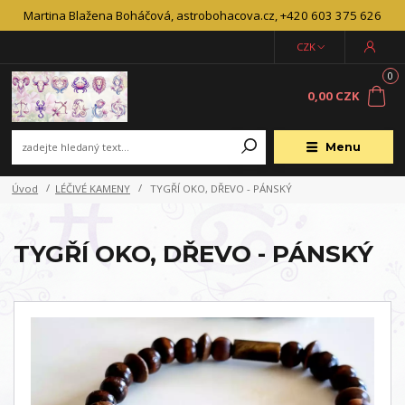
Martina Blažena Boháčová, astrobohacova.cz, +420 603 375 626
CZK
0
0,00 CZK
Menu
Úvod
LÉČIVÉ KAMENY
TYGŘÍ OKO, DŘEVO - PÁNSKÝ
TYGŘÍ OKO, DŘEVO - PÁNSKÝ