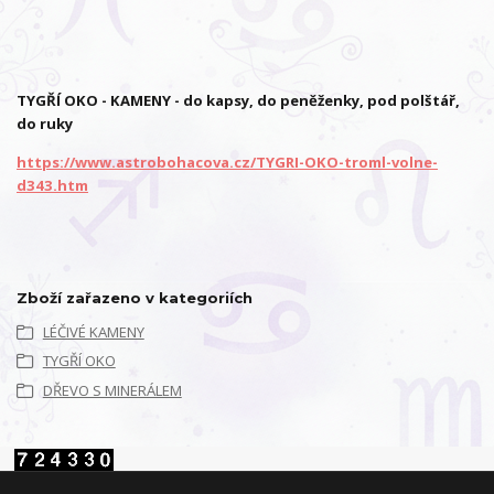
TYGŘÍ OKO - KAMENY - do kapsy, do peněženky, pod polštář,
do ruky
https://www.astrobohacova.cz/TYGRI-OKO-troml-volne-
d343.htm
Zboží zařazeno v kategoriích
LÉČIVÉ KAMENY
TYGŘÍ OKO
DŘEVO S MINERÁLEM