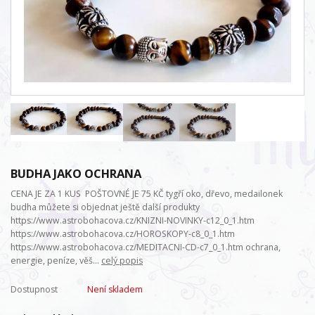
BUDHA JAKO OCHRANA
CENA JE ZA 1 KUS POŠTOVNÉ JE 75 KČ tygří oko, dřevo, medailonek
budha můžete si objednat ještě další produkty
https://www.astrobohacova.cz/KNIZNI-NOVINKY-c12_0_1.htm
https://www.astrobohacova.cz/HOROSKOPY-c8_0_1.htm
https://www.astrobohacova.cz/MEDITACNI-CD-c7_0_1.htm ochrana,
energie, peníze, věš...
celý popis
Dostupnost
Není skladem