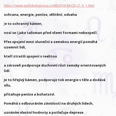
https://www.astrobohacova.cz/MEDITACNI-CD-c7_0_1.htm
ochrana, energie, peníze, věštění, odvaha
J
e to ochranný kámen,
nosí se i jako talisman před všemi formami nebezpečí.
Přes spojení mezi sluneční a zemskou energií pomáhá
uzemnit lidi,
kteří ztratili spojení s realitou
a zároveň podporuje duchovní růst zemsky orientovaných
lidí.
Je to hřejivý kámen, podporuje tok energie v těle a dodává
sílu,
přitahuje peníze a bohatství.
Pomáhá s odbouráním závislostí na druhých lidech,
uznáním vlastní hodnoty a potlačuje deprese.