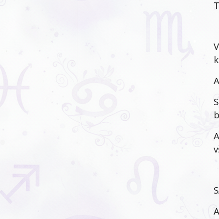
T
V
k
A
S
b
A
v
S
A