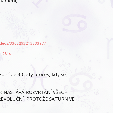
namení,
,
/videos/3303293213333977
t=781s
ončuje 30 letý proces, kdy se
TAK NASTÁVÁ ROZVRTÁNÍ VŠECH
T REVOLUČNÍ, PROTOŽE SATURN VE