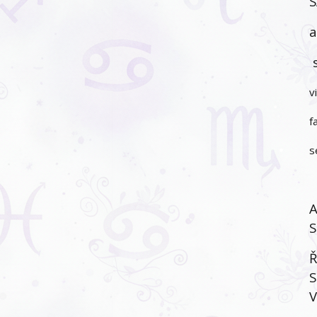
S
a
s
v
f
s
A
S
Ř
S
V