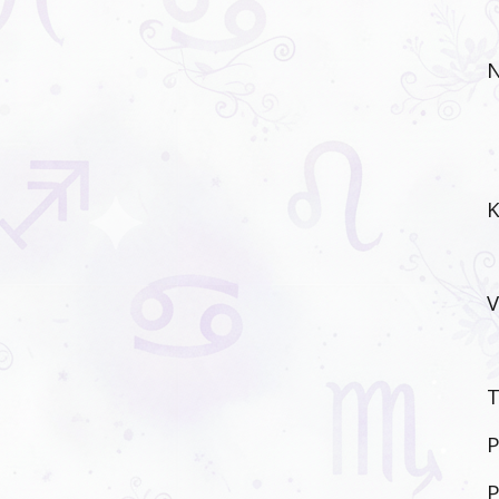
N
K
V
P
P