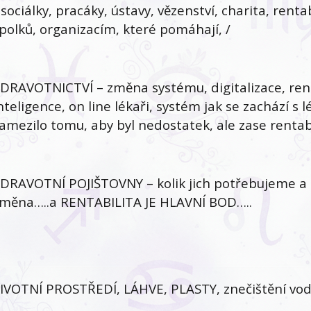
 sociálky, pracáky, ústavy, vězenství, charita, rent
polků, organizacím, které pomáhají, /
DRAVOTNICTVÍ – změna systému, digitalizace, rent
nteligence, on line lékaři, systém jak se zachází s 
amezilo tomu, aby byl nedostatek, ale zase rentabil
DRAVOTNÍ POJIŠTOVNY – kolik jich potřebujeme a 
měna…..a RENTABILITA JE HLAVNÍ BOD…..
IVOTNÍ PROSTŘEDÍ, LÁHVE, PLASTY, znečištění vod