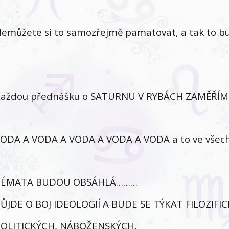
emůžete si to samozřejmě pamatovat, a tak to b
aždou přednášku o SATURNU V RYBÁCH ZAMĚŘÍM
ODA A VODA A VODA A VODA A VODA a to ve všech 
TÉMATA BUDOU OBSÁHLÁ………
ŮJDE O BOJ IDEOLOGIÍ A BUDE SE TÝKAT FILOZIFI
OLITICKÝCH, NÁBOŽENSKÝCH,