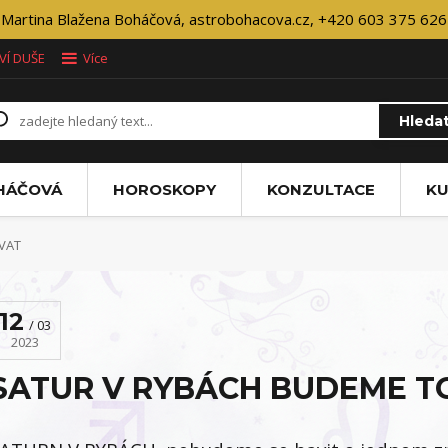
Martina Blažena Boháčová, astrobohacova.cz, +420 603 375 626
VÍ DUŠE
Více
Hleda
OHÁČOVÁ
HOROSKOPY
KONZULTACE
KU
VAT
12
03
2023
SATUR V RYBÁCH BUDEME T