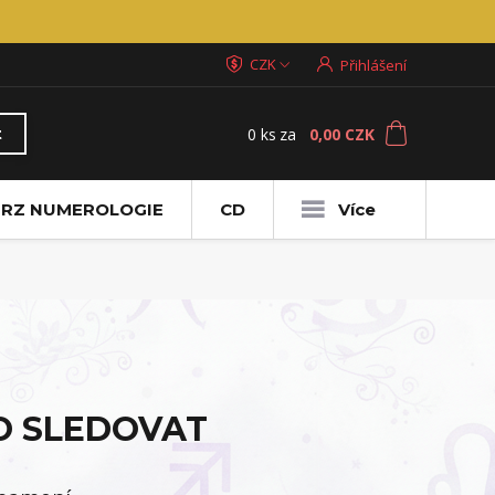
CZK
Přihlášení
0
ks
za
0,00 CZK
t
RZ NUMEROLOGIE
CD
Více
O SLEDOVAT