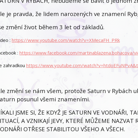
ATURN V RYBÁCH, nebudeme se bavit o jednom z
le je pravda, že lidem narozených ve znamení Ryb
e změní život během 3 let od základů.
ideo :
https://www.youtube.com/watch?v=XMecaFH_PRk
acebook :
https://www.facebook.com/martinablazena.bohacova
e zahradkou
https://www.youtube.com/watch?v=htdoEFuNPvA&
le změní se nám všem, protože Saturn v Rybách uk
aturn posunul všemi znameními.
ÍKALI JSME SI, ŽE KDYŽ JE SATURN VE VODNÁŘI, 
ITUACÍ, A VZNIKAJÍ JEVY, KTERÉ MŮŽEME NAZVA
ODNÁŘI OTŘESE STABILITOU VŠEHO A VŠECH.