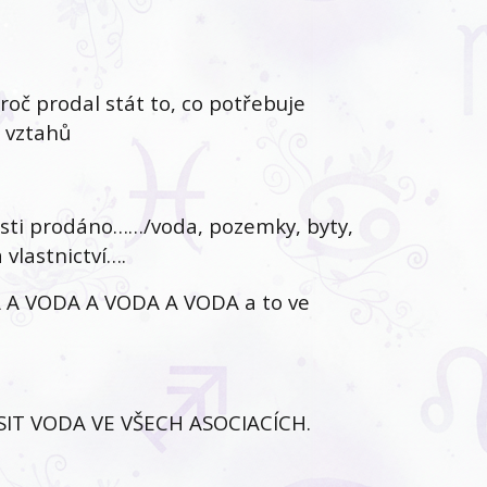
oč prodal stát to, co potřebuje
 vztahů
losti prodáno……/voda, pozemky, byty,
vlastnictví….
A VODA A VODA A VODA a to ve
IT VODA VE VŠECH ASOCIACÍCH.