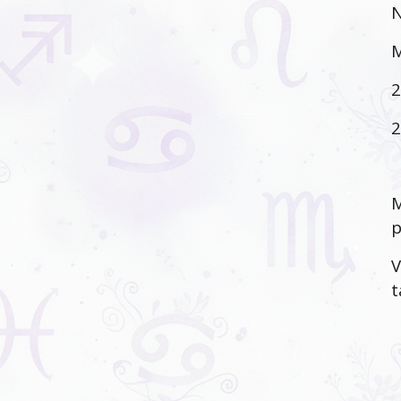
N
M
2
2
M
p
V
t