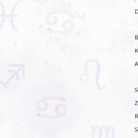
B
K
A
S
Z
R
S