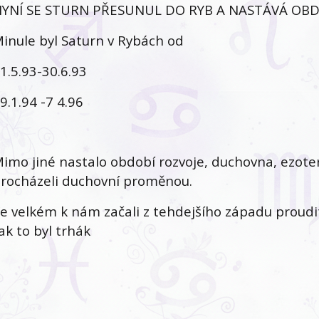
YNÍ SE STURN PŘESUNUL DO RYB A NASTÁVÁ OBD
inule byl Saturn v Rybách od
1.5.93-30.6.93
9.1.94 -7 4.96
imo jiné nastalo období rozvoje, duchovna, ezoteri
rocházeli duchovní proměnou.
e velkém k nám začali z tehdejšího západu proudi
ak to byl trhák