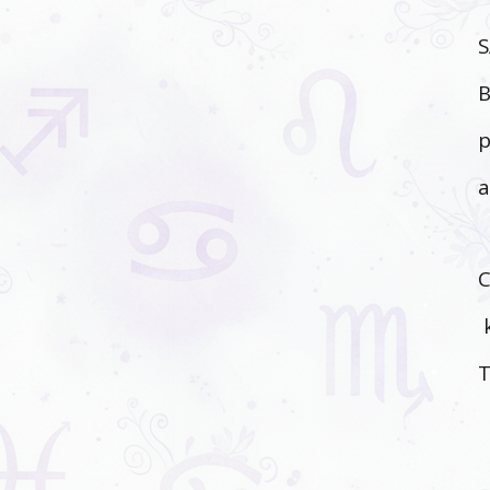
S
B
p
a
C
k
T