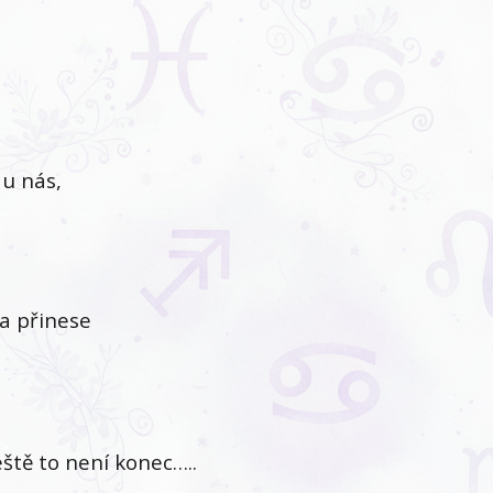
 u nás,
a přinese
ště to není konec…..