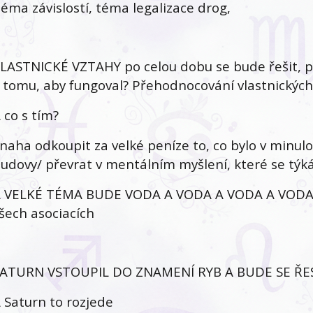
éma závislostí, téma legalizace drog,
LASTNICKÉ VZTAHY po celou dobu se bude řešit, pr
 tomu, aby fungoval? Přehodnocování vlastnických
 co s tím?
naha odkoupit za velké peníze to, co bylo v minu
udovy/ převrat v mentálním myšlení, které se týká 
 VELKÉ TÉMA BUDE VODA A VODA A VODA A VODA 
šech asociacích
ATURN VSTOUPIL DO ZNAMENÍ RYB A BUDE SE ŘES
 Saturn to rozjede