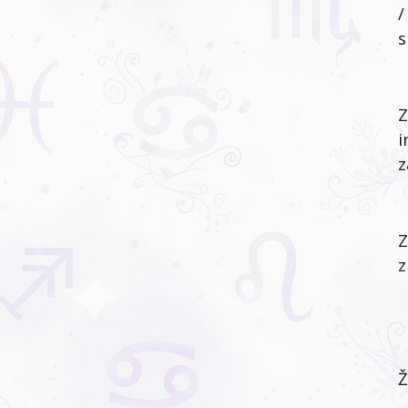
/
s
Z
i
z
Z
z
Ž