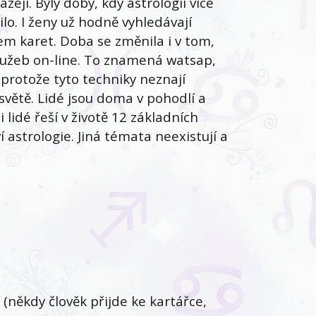
ejí. Byly doby, kdy astrologii více
ilo. I ženy už hodně vyhledávají
em karet. Doba se změnila i v tom,
 služeb on-line. To znamená watsap,
 protože tyto techniky neznají
 světě. Lidé jsou doma v pohodlí a
lidé řeší v životě 12 základních
 astrologie. Jiná témata neexistují a
(někdy člověk přijde ke kartářce,