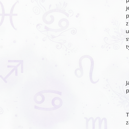
j
p
z
u
s
t
J
p
T
z