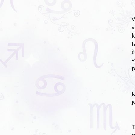
V
v
l
f
č
v
p
J
j
T
p