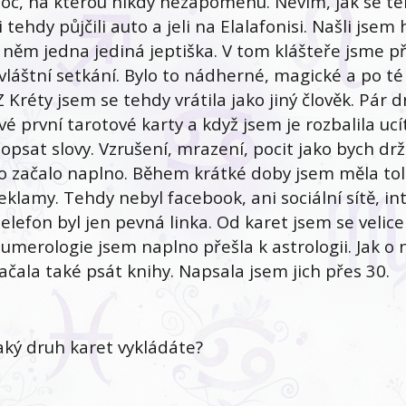
oc, na kterou nikdy nezapomenu. Nevím, jak se ten
i tehdy půjčili auto a jeli na Elalafonisi. Našli jsem
 něm jedna jediná jeptiška. V tom klášteře jsme p
vláštní setkání. Bylo to nádherné, magické a po té
 Kréty jsem se tehdy vrátila jako jiný člověk. Pár
vé první tarotové karty a když jsem je rozbalila u
opsat slovy. Vzrušení, mrazení, pocit jako bych d
o začalo naplno. Během krátké doby jsem měla toli
eklamy. Tehdy nebyl facebook, ani sociální sítě, int
elefon byl jen pevná linka. Od karet jsem se velic
umerologie jsem naplno přešla k astrologii. Jak o 
ačala také psát knihy. Napsala jsem jich přes 30.
aký druh karet vykládáte?