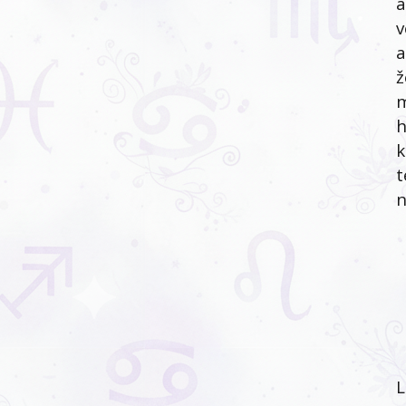
a
v
a
ž
m
h
k
t
n
L