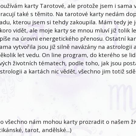
oužívám karty Tarotové, ale protože jsem i sama vy
racují také s těmito. Na tarotové karty nedám dop
adu, kterou jsem si tehdy zakoupila. Mám tedy je j
koro vidět, ale moje karty se mnou mluví již tolik 
píše na úrovni energetického přenosu. Ostatní kart
ama vytvořila jsou již silně navázány na astrologii
ěkolik let vedu. On line program, do kterého se lid
vých životních tématech, podle toho, jak jsou post
strologii a kartách nic vědět, všechno jim totiž sdělí
o všechno nám mohou karty prozradit o našem život
cikánské, tarot, andělské...)