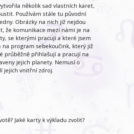
tvořila několik sad vlastních karet,
ustit. Používám stále tu původní
edny. Obrázky na nich již nejdou
let, že komunikace mezi námi je na
y, se kterými pracuji a které jsem
 a na program sebekoučink, který již
é průběžně přihlašují a pracují na
aveny jejich planety. Nemusí o
 jejich vnitřní zdroj.
ě? Jaké karty k výkladu zvolit?