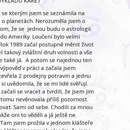
 VÝKLADU KARET
, se kterým jsem se seznámila na
ěl o planetách. Nerozuměla jsem o
om, že se jednou budu o astrologii
l do Ameriky. Loučení bylo velmi
 Rok 1989 začal postupně měnit život
l takový zvláštní druh volnosti a vše
se také já. A potom se najednou ten
 výpověď v práci a začala jsem
otevřela 2 prodejny potravin a jednu
i uvědomila, že se mi lidé svěřují.
začali se vracet a tvrdili, že jsem jim
 tomu nevěnovala příliš pozornost.
ňovat. Sami od sebe. Chodili za mnou
že oni to věděli a já ještě ne.
 Tam jsem prožila v jednom klášteře