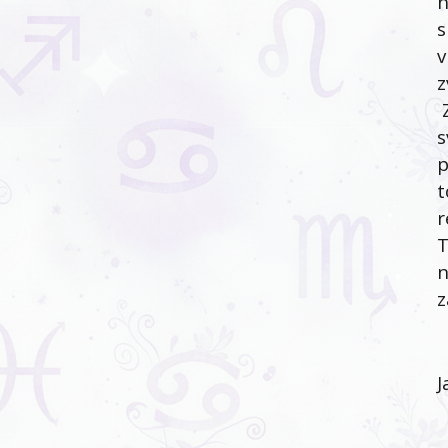
n
s
v
z
Z
s
p
t
r
T
n
z
J