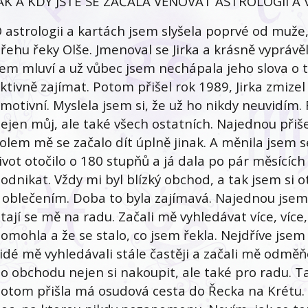
AK A KDY JSTE SE ZAČALA VĚNOVAT ASTROLOGII A
 astrologii a kartách jsem slyšela poprvé od muže
řehu řeky Olše. Jmenoval se Jirka a krásně vypráv
em mluví a už vůbec jsem nechápala jeho slova o t
ktivně zajímat. Potom přišel rok 1989, Jirka zmize
motivní. Myslela jsem si, že už ho nikdy neuvidím.
ejen můj, ale také všech ostatních. Najednou přiše
olem mě se začalo dít úplně jinak. A měnila jsem 
ivot otočilo o 180 stupňů a já dala po pár měsících
odnikat. Vždy mi byl blízký obchod, a tak jsem si 
 oblečením. Doba to byla zajímavá. Najednou jsem s
tají se mě na radu. Začali mě vyhledávat více, více, 
omohla a že se stalo, co jsem řekla. Nejdříve jsem
idé mě vyhledávali stále častěji a začali mě odmě
o obchodu nejen si nakoupit, ale také pro radu. Tak
otom přišla má osudová cesta do Řecka na Krétu.