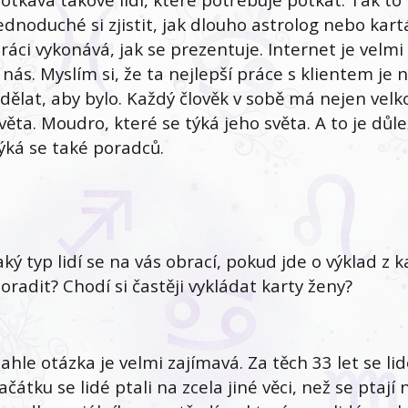
ednoduché si zjistit, jak dlouho astrolog nebo kart
ráci vykonává, jak se prezentuje. Internet je vel
 nás. Myslím si, že ta nejlepší práce s klientem je 
dělat, aby bylo. Každý člověk v sobě má nejen velko
věta. Moudro, které se týká jeho světa. A to je důlež
ýká se také poradců.
aký typ lidí se na vás obrací, pokud jde o výklad z ka
oradit? Chodí si častěji vykládat karty ženy?
ahle otázka je velmi zajímavá. Za těch 33 let se lid
ačátku se lidé ptali na zcela jiné věci, než se ptají