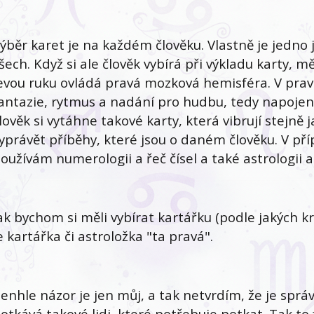
ýběr karet je na každém člověku. Vlastně je jedno 
šech. Když si ale člověk vybírá při výkladu karty, m
evou ruku ovládá pravá mozková hemisféra. V pravé
antazie, rytmus a nadání pro hudbu, tedy napoje
lověk si vytáhne takové karty, která vibrují stejně
yprávět příběhy, které jsou o daném člověku. V příp
oužívám numerologii a řeč čísel a také astrologii 
ak bychom si měli vybírat kartářku (podle jakých krit
e kartářka či astroložka "ta pravá".
enhle názor je jen můj, a tak netvrdím, že je sprá
otkává takové lidi, které potřebuje potkat. Tak to 