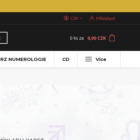
CZK
Přihlášení
0
ks
za
0,00 CZK
t
RZ NUMEROLOGIE
CD
Více