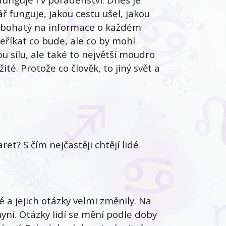
ář funguje, jakou cestu ušel, jakou
mi bohatý na informace o každém
neříkat co bude, ale co by mohl
u sílu, ale také to největší moudro
ité. Protože co člověk, to jiný svět a
ret? S čím nejčastěji chtějí lidé
é a jejich otázky velmi změnily. Na
 nyní. Otázky lidí se mění podle doby