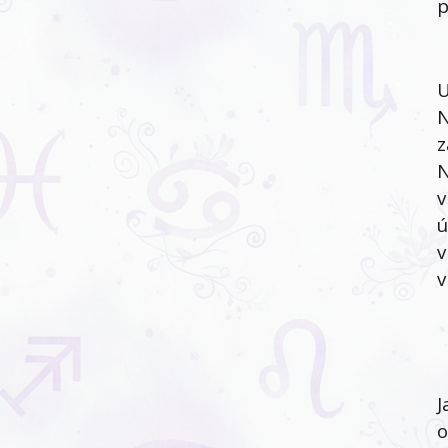
p
U
N
z
N
v
ú
v
v
J
o