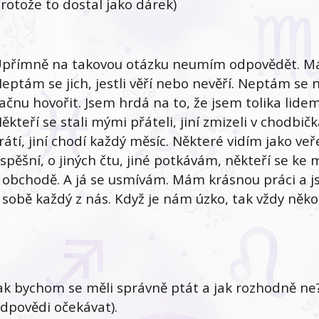
rotože to dostal jako dárek)
přímně na takovou otázku neumím odpovědět. Mám
eptám se jich, jestli věří nebo nevěří. Neptám se 
ačnu hovořit. Jsem hrdá na to, že jsem tolika lide
ěkteří se stali mými přáteli, jiní zmizeli v chodbič
rátí, jiní chodí každý měsíc. Některé vidím jako v
spěšní, o jiných čtu, jiné potkávám, někteří se ke m
 obchodě. A já se usmívám. Mám krásnou práci a j
 sobě každý z nás. Když je nám úzko, tak vždy něko
ak bychom se měli správně ptát a jak rozhodně ne
dpovědi očekávat).