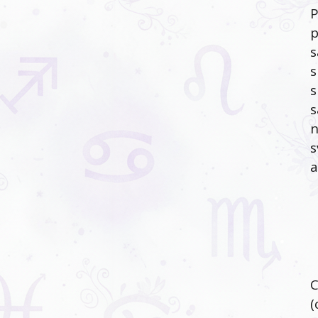
P
p
s
s
s
s
n
s
a
C
(