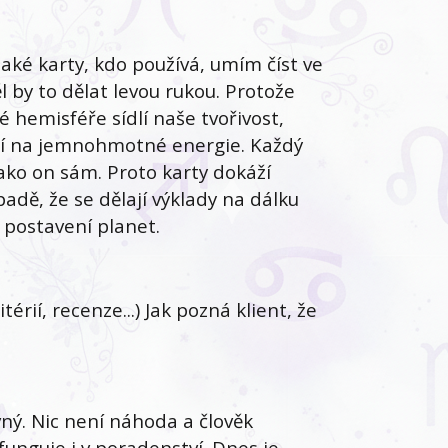
jaké karty, kdo používá, umím číst ve
ěl by to dělat levou rukou. Protože
 hemisféře sídlí naše tvořivost,
ní na jemnohmotné energie. Každý
 jako on sám. Proto karty dokáží
adě, že se dělají výklady na dálku
a postavení planet.
érií, recenze...) Jak pozná klient, že
vný. Nic není náhoda a člověk
funguje i v poradenství. Dnes je