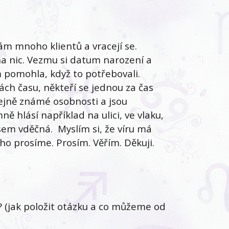
 mnoho klientů a vracejí se.
na nic. Vezmu si datum narození a
m pomohla, když to potřebovali.
kách času, někteří se jednou za čas
eřejně známé osobnosti a jsou
ně hlásí například na ulici, ve vlaku,
sem vděčná. Myslím si, že víru má
ho prosíme. Prosím. Věřím. Děkuji.
? (jak položit otázku a co můžeme od