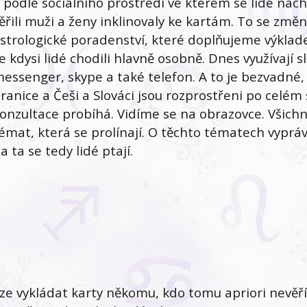
 podle sociálního prostředí ve kterém se lidé nacház
ěřili muži a ženy inklinovaly ke kartám. To se změn
strologické poradenství, které doplňujeme výklad
e kdysi lidé chodili hlavně osobně. Dnes využívají
essenger, skype a také telefon. A to je bezvadné,
ranice a Češi a Slováci jsou rozprostřeni po celém
onzultace probíhá. Vidíme se na obrazovce. Všichni 
émat, která se prolínají. O těchto tématech vypráví
a ta se tedy lidé ptají.
ze vykládat karty někomu, kdo tomu apriori nevěří 