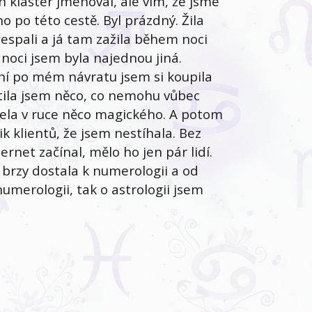
 klášter jmenoval, ale vím, že jsme
 ho po této cestě. Byl prázdný. Žila
řespali a já tam zažila během noci
 noci jsem byla najednou jiná.
 dní po mém návratu jsem si koupila
cítila jsem něco, co nemohu vůbec
ržela v ruce něco magického. A potom
k klientů, že jsem nestíhala. Bez
ernet začínal, mělo ho jen pár lidí.
e brzy dostala k numerologii a od
numerologii, tak o astrologii jsem