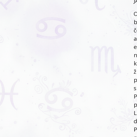
J
O
b
č
a
e
n
k
ž
p
s
P
p
L
d
P