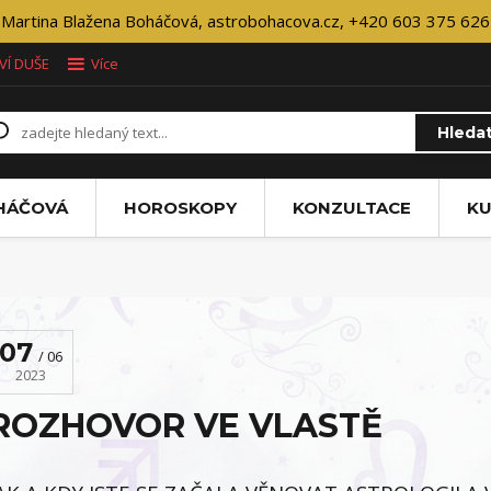
Martina Blažena Boháčová, astrobohacova.cz, +420 603 375 626
VÍ DUŠE
Více
Hleda
OHÁČOVÁ
HOROSKOPY
KONZULTACE
KU
07
06
2023
ROZHOVOR VE VLASTĚ