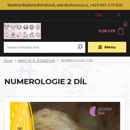
Martina Blažena Boháčová, astrobohacova.cz, +420 603 375 626
CZK
0
0,00 CZK
Menu
Úvod
KNIHY M. B. BOHÁČOVÁ
NUMEROLOGIE 2 DÍL
NUMEROLOGIE 2 DÍL