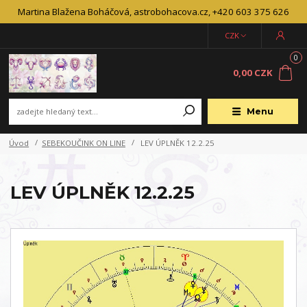
Martina Blažena Boháčová, astrobohacova.cz, +420 603 375 626
CZK
0
0,00 CZK
Menu
Úvod
SEBEKOUČINK ON LINE
LEV ÚPLNĚK 12.2.25
LEV ÚPLNĚK 12.2.25