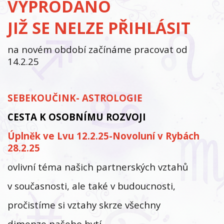
VYPRODÁNO
JIŽ SE NELZE PŘIHLÁSIT
na novém období začínáme pracovat od
14.2.25
SEBEKOUČINK- ASTROLOGIE
CESTA K OSOBNÍMU ROZVOJI
Úplněk ve Lvu 12.2.25-
Novoluní v Rybách
28.2.25
ovlivní téma našich partnerských vztahů
v současnosti, ale také v budoucnosti,
pročistíme si vztahy skrze všechny
dimenze našeho bytí,