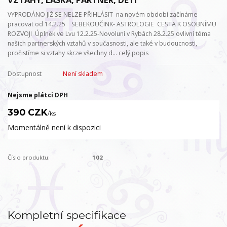
VYPRODÁNO JIŽ SE NELZE PŘIHLÁSIT na novém období začínáme
pracovat od 14.2.25 SEBEKOUČINK- ASTROLOGIE CESTA K OSOBNÍMU
ROZVOJI Úplněk ve Lvu 12.2.25-Novoluní v Rybách 28.2.25 ovlivní téma
našich partnerských vztahů v současnosti, ale také v budoucnosti,
pročistíme si vztahy skrze všechny d...
celý popis
Dostupnost
Není skladem
Nejsme plátci DPH
390 CZK
/
ks
Momentálně není k dispozici
Číslo produktu:
102
Kompletní specifikace