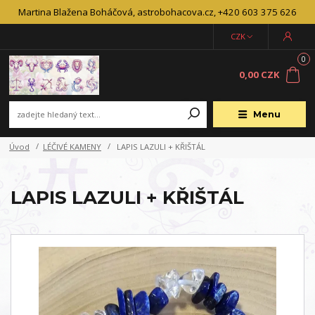
Martina Blažena Boháčová, astrobohacova.cz, +420 603 375 626
CZK
0
0,00 CZK
Menu
Úvod
LÉČIVÉ KAMENY
LAPIS LAZULI + KŘIŠTÁL
LAPIS LAZULI + KŘIŠTÁL