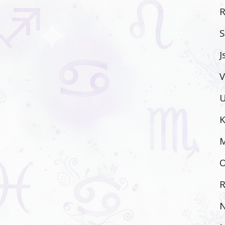
R
S
J
V
U
K
M
O
R
N