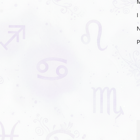
M
I
N
P