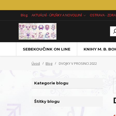
Blog
AKTUÁLNÍ - ÚPLŇKY A NOVOLUNÍ
OSTRAVA - ZDRA
SEBEKOUČINK ON LINE
KNIHY M. B. B
Úvod
Blog
DVOJKY V PROSINCI 2022
Kategorie blogu
Štítky blogu