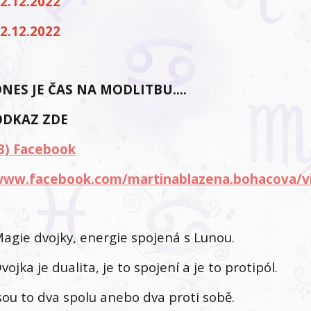
2.12.2022
2.12.2022
DNES JE ČAS NA MODLITBU….
ODKAZ ZDE
3) Facebook
ww.facebook.com/martinablazena.bohacova/v
agie dvojky, energie spojená s Lunou.
vojka je dualita, je to spojení a je to protipól.
sou to dva spolu anebo dva proti sobě.