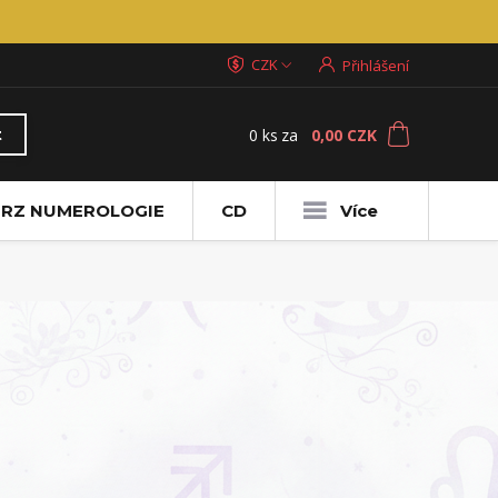
CZK
Přihlášení
0
ks
za
0,00 CZK
t
RZ NUMEROLOGIE
CD
Více