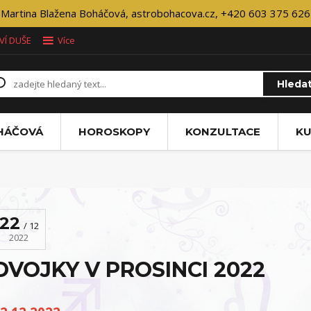
Martina Blažena Boháčová, astrobohacova.cz, +420 603 375 626
VÍ DUŠE
Více
Hleda
OHÁČOVÁ
HOROSKOPY
KONZULTACE
KU
22
12
2022
DVOJKY V PROSINCI 2022