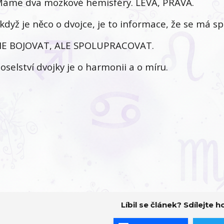
áme dva mozkové hemisféry. LEVÁ, PRAVÁ.
 když je něco o dvojce, je to informace, že se má s
E BOJOVAT, ALE SPOLUPRACOVAT.
oselství dvojky je o harmonii a o míru.
Líbil se článek? Sdílejte ho