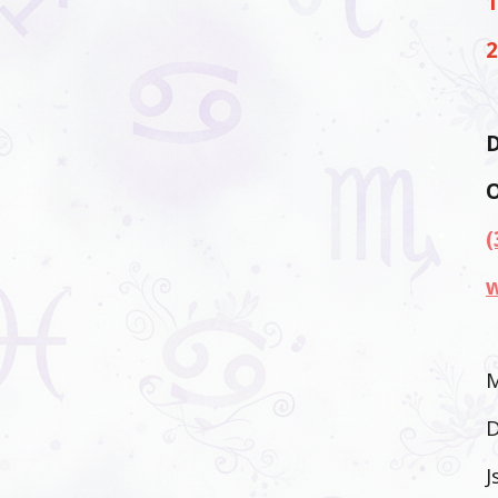
1
2
(
w
M
D
J