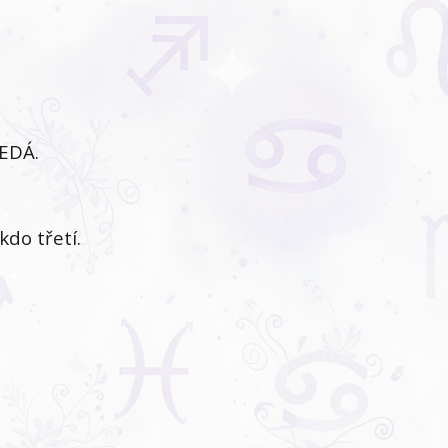
EDÁ.
do třetí.