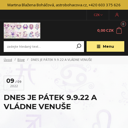
Martina Blažena Boháčová, astrobohacova.cz, +420 603 375 626
CZK
0
0,00 CZK
Menu
Úvod
Blog
DNES JE PÁTEK 9.9.22 A VLÁDNE VENUŠE
09
09
2022
DNES JE PÁTEK 9.9.22 A
VLÁDNE VENUŠE