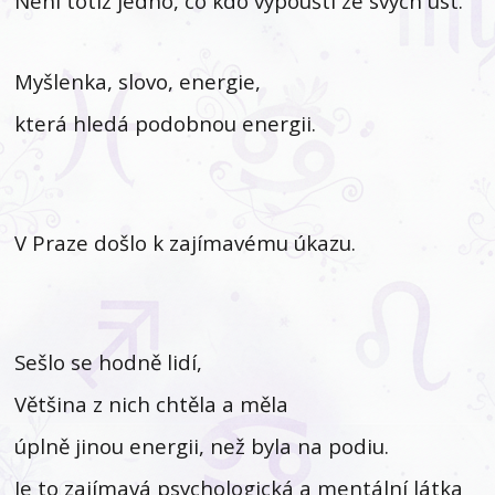
Není totiž jedno, co kdo vypouští ze svých úst.
Myšlenka, slovo, energie,
která hledá podobnou energii.
V Praze došlo k zajímavému úkazu.
Sešlo se hodně lidí,
Většina z nich chtěla a měla
úplně jinou energii, než byla na podiu.
Je to zajímavá psychologická a mentální látka