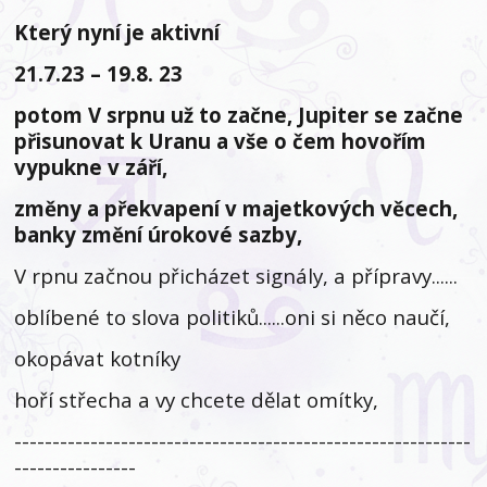
Který nyní je aktivní
21.7.23 – 19.8. 23
potom V srpnu už to začne, Jupiter se začne
přisunovat k Uranu a vše o čem hovořím
vypukne v září,
změny a překvapení v majetkových věcech,
banky změní úrokové sazby,
V rpnu začnou přicházet signály, a přípravy......
oblíbené to slova politiků......oni si něco naučí,
okopávat kotníky
hoří střecha a vy chcete dělat omítky,
------------------------------------------------------------
----------------