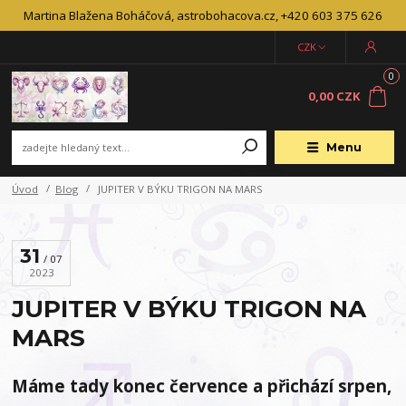
Martina Blažena Boháčová, astrobohacova.cz, +420 603 375 626
CZK
0
0,00 CZK
Menu
Úvod
Blog
JUPITER V BÝKU TRIGON NA MARS
31
07
2023
JUPITER V BÝKU TRIGON NA
MARS
Máme tady konec července a přichází srpen,