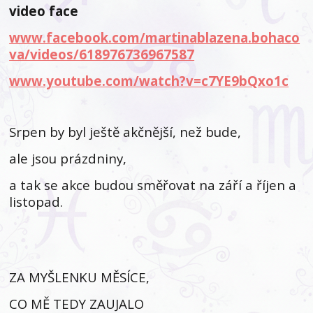
video face
www.facebook.com/martinablazena.bohaco
va/videos/618976736967587
www.youtube.com/watch?v=c7YE9bQxo1c
Srpen by byl ještě akčnější, než bude,
ale jsou prázdniny,
a tak se akce budou směřovat na září a říjen a
listopad.
ZA MYŠLENKU MĚSÍCE,
CO MĚ TEDY ZAUJALO