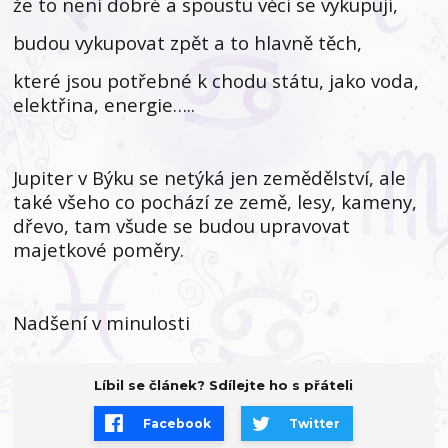
že to není dobré a spoustu věcí se vykupují,
budou vykupovat zpět a to hlavně těch,
které jsou potřebné k chodu státu, jako voda,
elektřina, energie…..
Jupiter v Býku se netýká jen zemědělství, ale
také všeho co pochází ze země, lesy, kameny,
dřevo, tam všude se budou upravovat
majetkové poměry.
Nadšení v minulosti
Líbil se článek? Sdílejte ho s přáteli
Facebook
Twitter