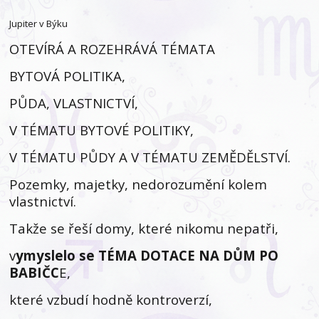
Jupiter v Býku
OTEVÍRÁ A ROZEHRÁVÁ TÉMATA
BYTOVÁ POLITIKA,
PŮDA, VLASTNICTVÍ,
V TÉMATU BYTOVÉ POLITIKY,
V TÉMATU PŮDY A V TÉMATU ZEMĚDĚLSTVÍ.
Pozemky, majetky, nedorozumění kolem
vlastnictví.
Takže se řeší domy, které nikomu nepatři,
v
ymyslelo se TÉMA DOTACE NA DŮM PO
BABIČC
E,
které vzbudí hodně kontroverzí,