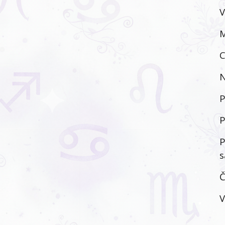
V
M
C
N
P
P
P
s
Č
V