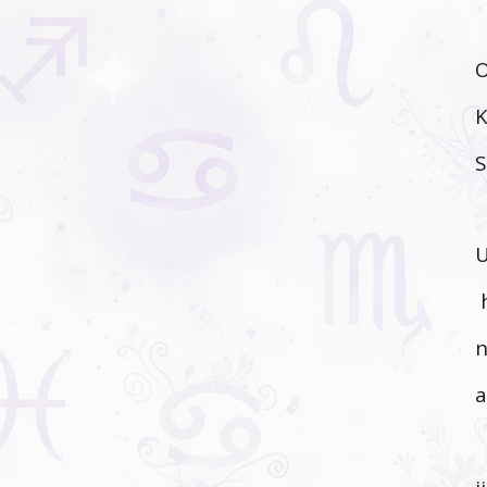
O
K
S
U
h
n
a