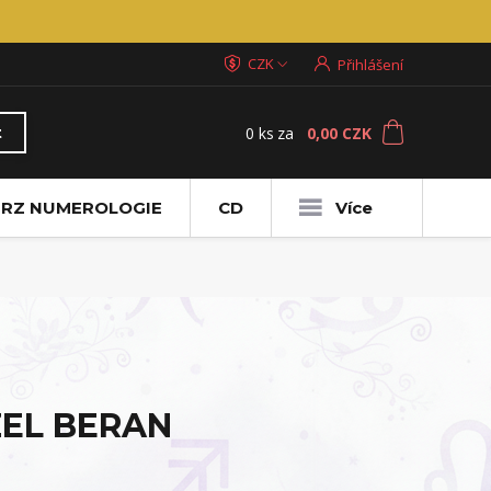
CZK
Přihlášení
0
ks
za
0,00 CZK
t
RZ NUMEROLOGIE
CD
Více
ZEL BERAN