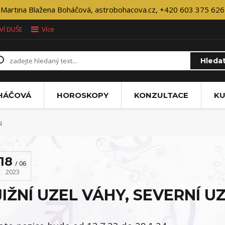
Martina Blažena Boháčová, astrobohacova.cz, +420 603 375 626
VÍ DUŠE
Více
Hleda
OHÁČOVÁ
HOROSKOPY
KONZULTACE
KU
N
18
06
2023
JIŽNÍ UZEL VÁHY, SEVERNÍ U