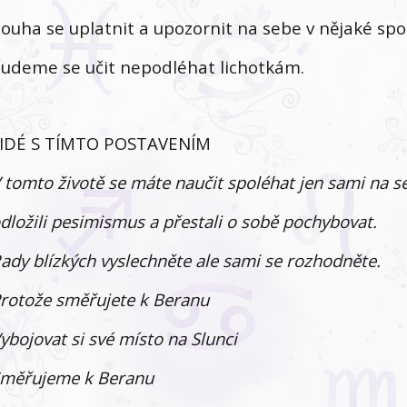
ouha se uplatnit a upozornit na sebe v nějaké spo
udeme se učit nepodléhat lichotkám.
IDÉ S TÍMTO POSTAVENÍM
 tomto životě se máte naučit spoléhat jen sami na s
dložili pesimismus a přestali o sobě pochybovat.
ady blízkých vyslechněte ale sami se rozhodněte.
rotože směřujete k Beranu
ybojovat si své místo na Slunci
měřujeme k Beranu