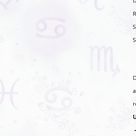
t
R
S
S
D
a
r
U
-