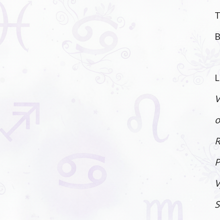
T
B
L
V
o
R
P
V
S