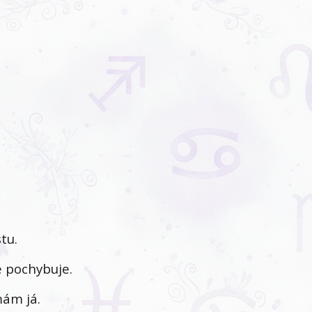
tu.
e pochybuje.
mám já.