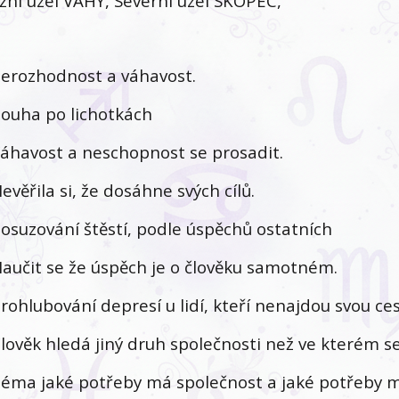
ižní uzel VÁHY, Severní uzel SKOPEC,
erozhodnost a váhavost.
ouha po lichotkách
áhavost a neschopnost se prosadit.
evěřila si, že dosáhne svých cílů.
osuzování štěstí, podle úspěchů ostatních
aučit se že úspěch je o člověku samotném.
rohlubování depresí u lidí, kteří nenajdou svou ces
lověk hledá jiný druh společnosti než ve kterém s
éma jaké potřeby má společnost a jaké potřeby 