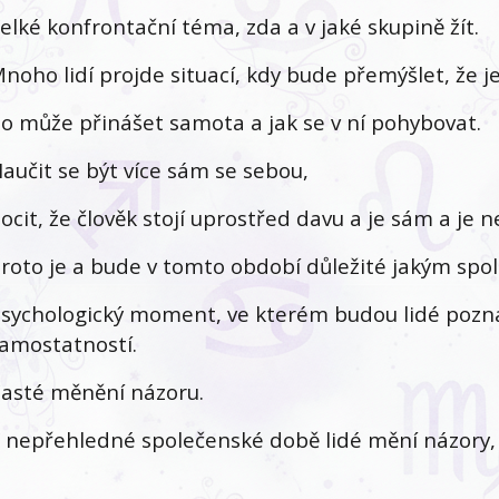
elké konfrontační téma, zda a v jaké skupině žít.
noho lidí projde situací, kdy bude přemýšlet, že j
o může přinášet samota a jak se v ní pohybovat.
aučit se být více sám se sebou,
ocit, že člověk stojí uprostřed davu a je sám a je
roto je a bude v tomto období důležité jakým spole
sychologický moment, ve kterém budou lidé pozná
amostatností.
asté měnění názoru.
 nepřehledné společenské době lidé mění názory, 