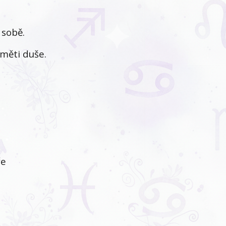
 sobě.
aměti duše.
ře