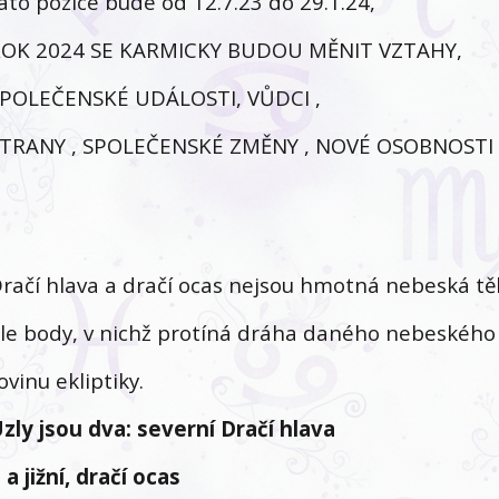
ato pozice bude od 12.7.23 do 29.1.24,
OK 2024 SE KARMICKY BUDOU MĚNIT VZTAHY,
POLEČENSKÉ UDÁLOSTI, VŮDCI ,
TRANY , SPOLEČENSKÉ ZMĚNY , NOVÉ OSOBNOSTI
račí hlava a dračí ocas nejsou hmotná nebeská tě
le body, v nichž protíná dráha daného nebeského 
ovinu ekliptiky.
zly jsou dva: severní Dračí hlava
 a jižní, dračí ocas