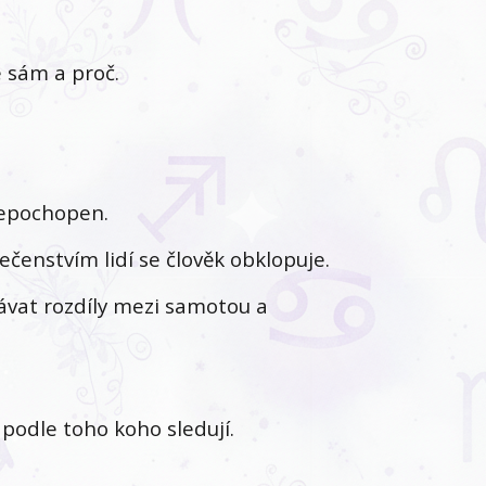
e sám a proč.
 nepochopen.
čenstvím lidí se člověk obklopuje.
vat rozdíly mezi samotou a
podle toho koho sledují.