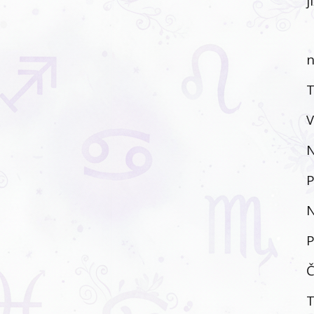
j
n
T
V
N
P
N
P
Č
T