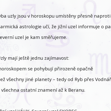
ba uzly jsou v horoskopu umístěny přesně naproti
armická astrologie učí, že jižní uzel informuje o p
everní uzel je kam směřujeme.
zly mají ještě jednu zajímavost:
oroskopem se pohybují přirozeně opačně
ež všechny jiné planety – tedy od Ryb přes Vodná
 všechna ostatní znamení až k Beranu.