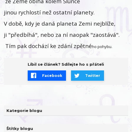
že Země obíhá kolem Slunce
jinou rychlostí než ostatní planety.
V době, kdy je daná planeta Zemi nejblíže,
ji "předbíhá", nebo za ní naopak "zaostává".
Tím pak dochází ke zdání zpětné
ho pohybu.
Líbil se článek? Sdílejte ho s přáteli
Facebook
Twitter
Kategorie blogu
Štítky blogu