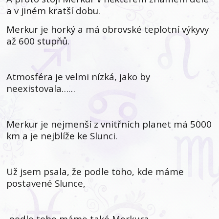
a v jiném kratší dobu.
Merkur je horký a má obrovské teplotní výkyvy
až 600 stupňů.
Atmosféra je velmi nízká, jako by
neexistovala……
Merkur je nejmenší z vnitřních planet má 5000
km a je nejblíže ke Slunci.
Už jsem psala, že podle toho, kde máme
postavené Slunce,
podle toho máme také Merkura.