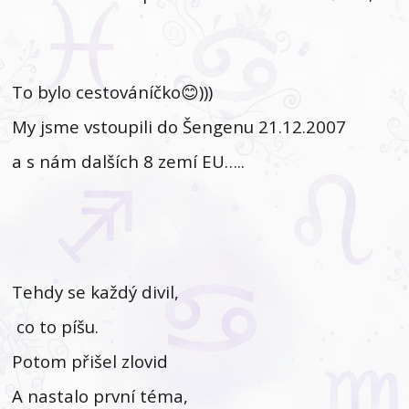
To bylo cestováníčko😊)))
My jsme vstoupili do Šengenu 21.12.2007
a s nám dalších 8 zemí EU…..
Tehdy se každý divil,
co to píšu.
Potom přišel zlovid
A nastalo první téma,