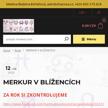
Martina Blažena Boháčová, astrobohacova.cz, +420 603 375 626
CZK
0
0,00 CZK
Menu
Úvod
Blog
MERKUR V BLÍŽENCÍCH
12
06
2023
MERKUR V BLÍŽENCÍCH
ZA ROK SI ZKONTROLUJEME
https://www.facebook.com/martinablazena.bohacova/videos/36337