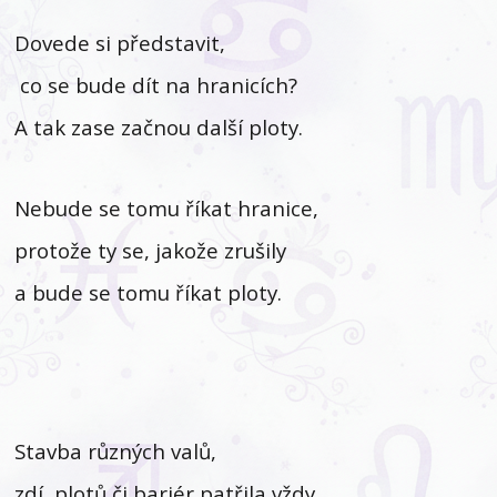
Dovede si představit,
co se bude dít na hranicích?
A tak zase začnou další ploty.
Nebude se tomu říkat hranice,
protože ty se, jakože zrušily
a bude se tomu říkat ploty.
Stavba různých valů,
zdí, plotů či bariér patřila vždy