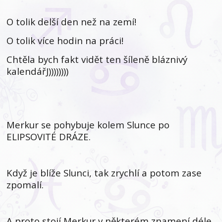
O tolik delší den než na zemí!
O tolik více hodin na práci!
Chtěla bych fakt vidět ten šíleně bláznivý
kalendářJ))))))))
Merkur se pohybuje kolem Slunce po
ELIPSOVITÉ DRÁZE.
Když je blíže Slunci, tak zrychlí a potom zase
zpomalí.
A proto stojí Merkur v některém znamení déle