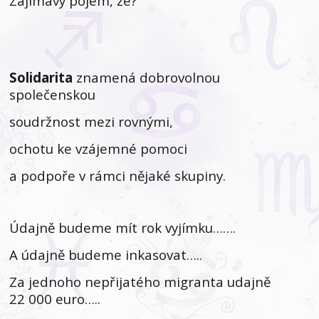
Zajímavý pojem, že?
Solidarita
znamená dobrovolnou
společenskou
soudržnost mezi rovnými,
ochotu ke vzájemné pomoci
a podpoře v rámci nějaké skupiny.
Údajně budeme mít rok vyjímku…….
A údajně budeme inkasovat…..
Za jednoho nepřijatého migranta udajně
22 000 euro…..