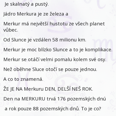
Je skalnatý a pustý.
Jádro Merkura je ze železa a
Merkur má největší hustotu ze všech planet
vůbec.
Od Slunce je vzdálen 58 milionu km.
Merkur je moc blízko Slunce a to je komplikace.
Merkur se otáčí velmi pomalu kolem své osy.
Než oběhne Sluce otočí se pouze jednou.
A co to znamená.
ŽE JE NA Merkuru DEN, DELŠÍ NEŠ ROK.
Den na MERKURU trvá 176 pozemských dnú
a rok pouze 88 pozemských dnů. To je co?