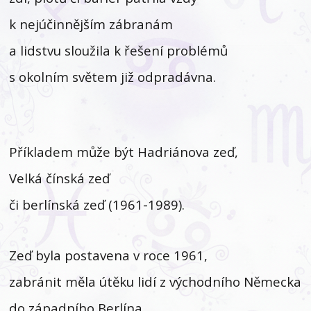
k nejúčinnějším zábranám
a lidstvu sloužila k řešení problémů
s okolním světem již odpradávna.
Příkladem může být Hadriánova zeď,
Velká čínská zeď
či berlínská zeď (1961-1989).
Zeď byla postavena v roce 1961,
zabránit měla útěku lidí z východního Německa
do západního Berlína,