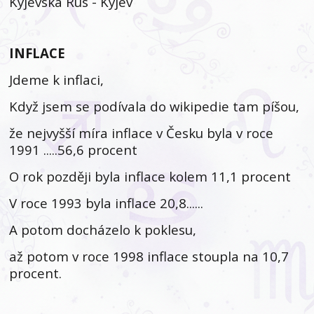
Kyjevská Rus - Kyjev
INFLACE
Jdeme k inflaci,
Když jsem se podívala do wikipedie tam píšou,
že nejvyšší míra inflace v Česku byla v roce
1991 .....56,6 procent
O rok později byla inflace kolem 11,1 procent
V roce 1993 byla inflace 20,8......
A potom docházelo k poklesu,
až potom v roce 1998 inflace stoupla na 10,7
procent.