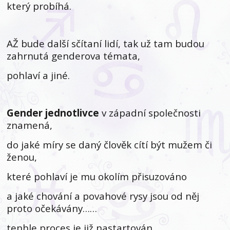
který probíhá.
AŽ bude další sčítaní lidí, tak už tam budou
zahrnutá genderova témata,
pohlaví a jiné.
Gender jednotlivce
v západní společnosti
znamená,
do jaké míry se daný člověk cítí být mužem či
ženou,
které pohlaví je mu okolím přisuzováno
a jaké chování a povahové rysy jsou od něj
proto očekávány……
tenhle proces je již nastartován