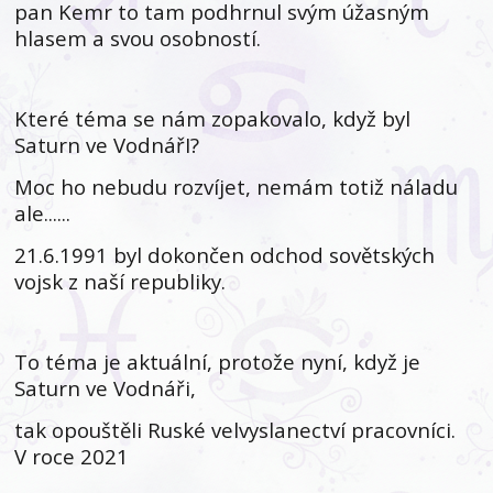
pan Kemr to tam podhrnul svým úžasným
hlasem a svou osobností.
Které téma se nám zopakovalo, když byl
Saturn ve VodnářI?
Moc ho nebudu rozvíjet, nemám totiž náladu
ale......
21.6.1991 byl dokončen odchod sovětských
vojsk z naší republiky.
To téma je aktuální, protože nyní, když je
Saturn ve Vodnáři,
tak opouštěli Ruské velvyslanectví pracovníci.
V roce 2021