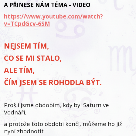
A PŘINESE NÁM TÉMA - VIDEO
https://www.youtube.com/watch?
v=TCpdGcv-6SM
NEJSEM TÍM,
CO SE MI STALO,
ALE TÍM,
ČÍM JSEM SE ROHODLA BÝT.
Prošli jsme obdobím, kdy byl Saturn ve
Vodnáři,
a protože toto období končí, můžeme ho již
nyní zhodnotit.