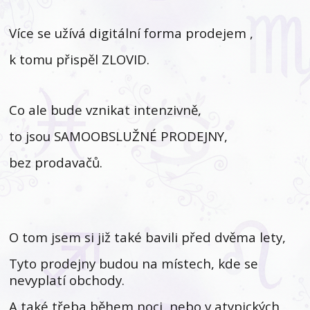
Více se užívá digitální forma prodejem ,
k tomu přispěl ZLOVID.
Co ale bude vznikat intenzivně,
to jsou SAMOOBSLUŽNÉ PRODEJNY,
bez prodavačů.
O tom jsem si již také bavili před dvěma lety,
Tyto prodejny budou na místech, kde se
nevyplatí obchody.
A také třeba během noci, nebo v atypických