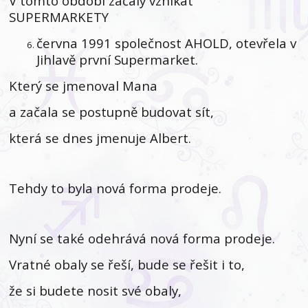
V tomto období začaly vznikat
SUPERMARKETY
června 1991 společnost AHOLD,
otevřela v
Jihlavě první Supermarket.
Který se jmenoval Mana
a začala se postupně budovat sít,
která se dnes jmenuje Albert.
Tehdy to byla nová forma prodeje.
Nyní se také odehrává nová forma prodeje.
Vratné obaly se řeší, bude se řešit i to,
že si budete nosit své obaly,