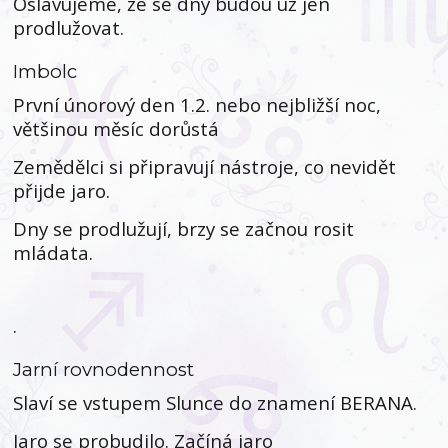
Oslavujeme, že se dny budou už jen
prodlužovat.
Imbolc
První únorový den 1.2. nebo nejbližší noc,
většinou měsíc dorůstá
Zemědělci si připravují nástroje, co nevidět
přijde jaro.
Dny se prodlužují, brzy se začnou rosit
mládata.
.
Jarní rovnodennost
Slaví se vstupem Slunce do znamení BERANA.
Jaro se probudilo. Začíná jaro