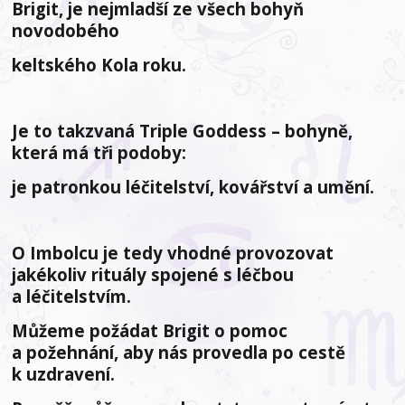
Brigit, je nejmladší ze všech bohyň
novodobého
keltského Kola roku.
Je to takzvaná Triple Goddess – bohyně,
která má tři podoby:
je patronkou léčitelství, kovářství a umění.
O Imbolcu je tedy vhodné provozovat
jakékoliv rituály spojené s léčbou
a léčitelstvím.
Můžeme požádat Brigit o pomoc
a požehnání, aby nás provedla po cestě
k uzdravení.