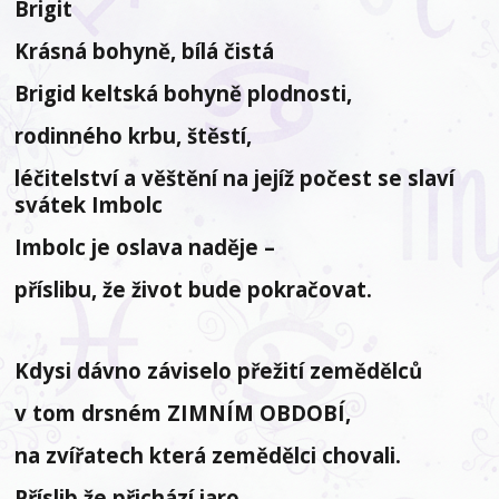
Brigit
Krásná bohyně, bílá čistá
Brigid keltská bohyně plodnosti,
rodinného krbu, štěstí,
léčitelství a věštění na jejíž počest se slaví
svátek Imbolc
Imbolc je oslava naděje –
příslibu, že život bude pokračovat.
Kdysi dávno záviselo přežití zemědělců
v tom drsném ZIMNÍM OBDOBÍ,
na zvířatech která zemědělci chovali.
Příslib že přichází jaro,