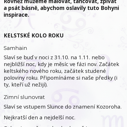
Rovněž můžeme malovat, tancovat, zpívat
a psát básně, abychom oslavily tuto Bohyni
inspirace.
KELSTSKÉ KOLO ROKU
Samhain
Slaví se buď v noci z 31.10. na 1.11. nebo
nejbližší noc, kdy je měsíc ve fázi nov. Začátek
keltského nového roku, začátek studené
poloviny roku. Připomínáme si naše předky (i
ty, kteří už nežijí).
Zimní slunovrat
Slaví se vstupem Slunce do znamení Kozoroha.
Nejkratší den a nejdelší noc.