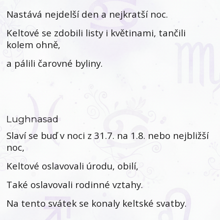
Nastává nejdelší den a nejkratší noc.
Keltové se zdobili listy i květinami, tančili
kolem ohně,
a pálili čarovné byliny.
Lughnasad
Slaví se buď v noci z 31.7. na 1.8. nebo nejbližší
noc,
Keltové oslavovali úrodu, obilí,
Také oslavovali rodinné vztahy.
Na tento svátek se konaly keltské svatby.