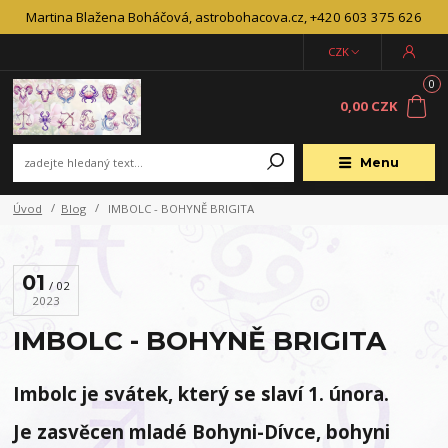
Martina Blažena Boháčová, astrobohacova.cz, +420 603 375 626
CZK
0
0,00 CZK
Menu
Úvod
Blog
IMBOLC - BOHYNĚ BRIGITA
01
02
2023
IMBOLC - BOHYNĚ BRIGITA
I
mbolc je svátek, který se slaví 1. února.
Je zasvěcen mladé Bohyni-Dívce, bohyni