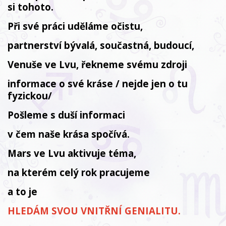
si tohoto.
Při své práci uděláme očistu,
partnerství bývalá, součastná, budoucí,
Venuše ve Lvu, řekneme svému zdroji
informace o své kráse / nejde jen o tu
fyzickou/
Pošleme s duší informaci
v čem naše krása spočívá.
Mars ve Lvu aktivuje téma,
na kterém
celý rok pracujeme
a to je
HLEDÁM SVOU VNITŘNÍ GENIALITU.