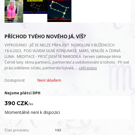
PŘÍCHOD TVÉHO NOVÉHO JÁ. VÍŠ?
VYPRODÁNO - JIŽ SE NELZE PŘIHLÁSIT NOVOLUNÍ V BLÍŽENCÍCH
18.6.2023, POD VLIVEM SILNÉ KONJUNKCE MARS, VENUŠE A ČERNÁ
LUNA. MEDITACE - PROČ JSEM SE NARODILA červen zaktivuje téma
Černé luny. téma partnerů, partnerství a uvědomování si tohoto. Při své
práci uděláme očistu, partnerství bývalá, ...
celý popis
Dostupnost
Není skladem
Nejsme plátci DPH
390 CZK
/
ks
Momentálně není k dispozici
Číslo produktu:
103