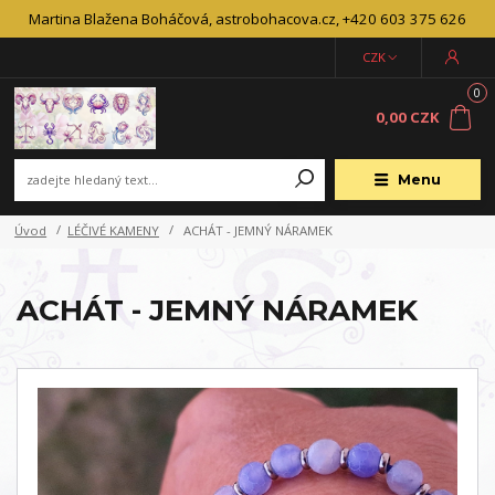
Martina Blažena Boháčová, astrobohacova.cz, +420 603 375 626
CZK
0
0,00 CZK
Menu
Úvod
LÉČIVÉ KAMENY
ACHÁT - JEMNÝ NÁRAMEK
ACHÁT - JEMNÝ NÁRAMEK