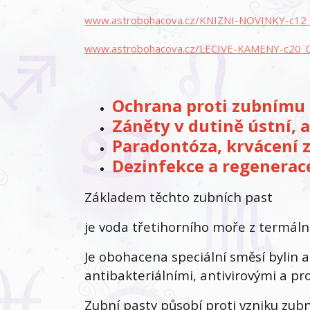
www.astrobohacova.cz/KNIZNI-NOVINKY-c12_
www.astrobohacova.cz/LECIVE-KAMENY-c20_
Ochrana proti zubnímu
Záněty v dutině ústní, a
Paradontóza, krvácení z
Dezinfekce a regenerac
Základem těchto zubních past
je voda třetihorního moře z termáln
Je obohacena speciální směsí bylin a
antibakteriálními, antivirovými a pro
Zubní pasty působí proti vzniku zub