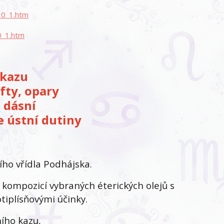
0_1.htm
0_1.htm
 kazu
fty, opary
 dásní
e ústní dutiny
ího vřídla Podhájska.
 kompozicí vybraných éterických olejů s
tiplísňovými účinky.
ního kazu,