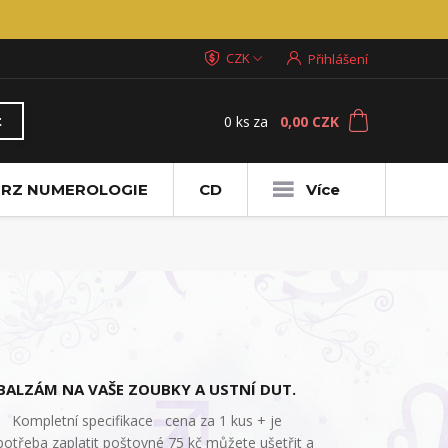
CZK
Přihlášení
0
ks
za
0,00 CZK
t
RZ NUMEROLOGIE
CD
Více
BALZÁM NA VAŠE ZOUBKY A USTNÍ DUT.
Kompletní specifikace cena za 1 kus + je
potřeba zaplatit poštovné 75 kč můžete ušetřit a