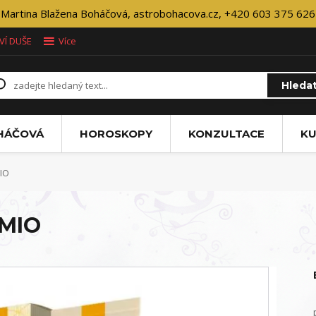
Martina Blažena Boháčová, astrobohacova.cz, +420 603 375 626
VÍ DUŠE
Více
Hleda
OHÁČOVÁ
HOROSKOPY
KONZULTACE
KU
IO
AMIO