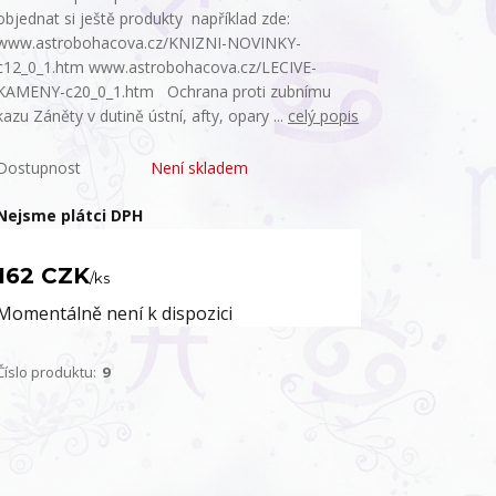
objednat si ještě produkty například zde:
www.astrobohacova.cz/KNIZNI-NOVINKY-
c12_0_1.htm www.astrobohacova.cz/LECIVE-
KAMENY-c20_0_1.htm Ochrana proti zubnímu
kazu Záněty v dutině ústní, afty, opary ...
celý popis
Dostupnost
Není skladem
Nejsme plátci DPH
162 CZK
/
ks
Momentálně není k dispozici
Číslo produktu:
9